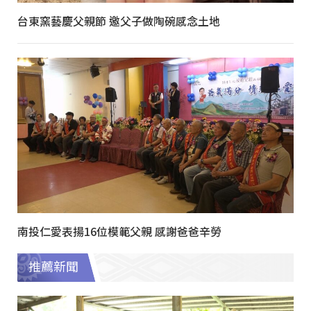
台東窯藝慶父親節 邀父子做陶碗感念土地
南投仁愛表揚16位模範父親 感謝爸爸辛勞
推薦新聞