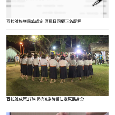
西拉雅族獲民族認定 原民日回顧正名歷程
西拉雅成第17族 仍有8族待獲法定原民身分