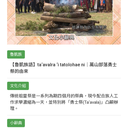
魯凱族
【魯凱族語】ta‘avalra ‘i tatolohae ni｜萬山部落勇士
祭的由來
文化介紹
傳統祖靈祭是一系列為期四個月的祭典，現今配合族人工
作求學濃縮為一天，並特別將「勇士祭(Ta‘avala)」凸顯辦
理。
小辭典