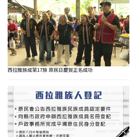
西拉雅族成第17族 原民日慶賀正名成功