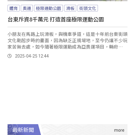
體育
奧運
極限運動公園
滑板
街頭文化
台東斥資8千萬元 打造首座極限運動公園
小朋友在馬路上玩滑板，與機車爭道，這是十年前台東街頭
文化剛起步時的畫面，因為缺乏正規場地，至今仍讓不少玩
家苦無去處，如今隨著極限運動成為亞奧運項目，縣府在體
育署補助5千萬經費下，投入約8千萬元，選定台東警分局旁
2025-04-25 12:44
閒置空地，將興建全縣首座極限運動公園，21日正式動土，
預計2026年底完工。
最新新聞