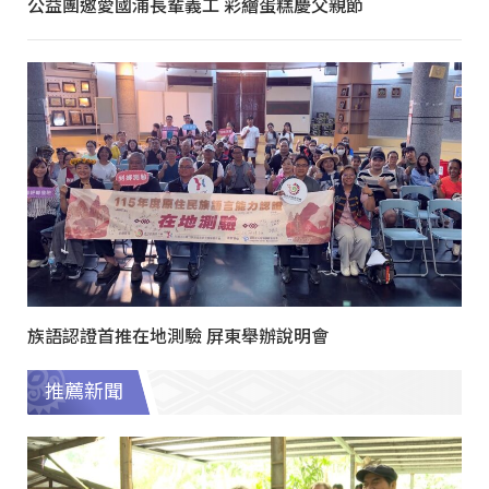
公益團邀愛國浦長輩義工 彩繪蛋糕慶父親節
族語認證首推在地測驗 屏東舉辦說明會
推薦新聞