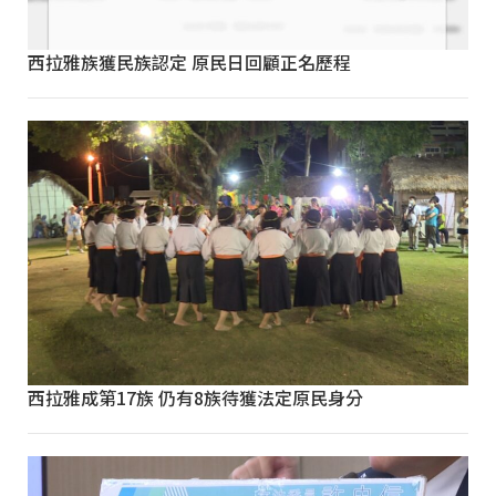
西拉雅族獲民族認定 原民日回顧正名歷程
西拉雅成第17族 仍有8族待獲法定原民身分