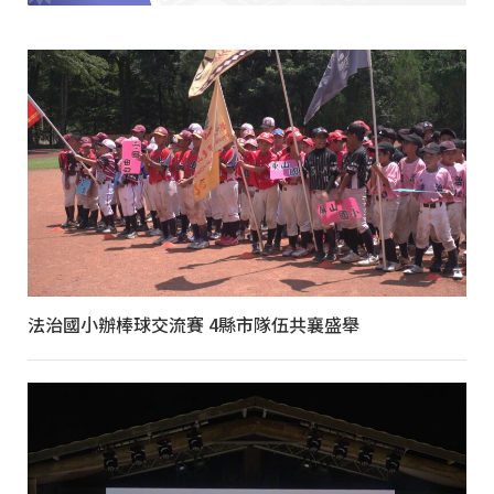
法治國小辦棒球交流賽 4縣市隊伍共襄盛舉