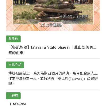
魯凱族
【魯凱族語】ta‘avalra ‘i tatolohae ni｜萬山部落勇士
祭的由來
文化介紹
傳統祖靈祭是一系列為期四個月的祭典，現今配合族人工
作求學濃縮為一天，並特別將「勇士祭(Ta‘avala)」凸顯辦
理。
小辭典
ta‘avalra