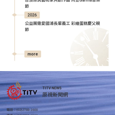
台澳原民藝術家共創作品 同登Garma音樂
節
2026
公益團邀愛國浦長輩義工 彩繪蛋糕慶父親
節
more
TITV NEWS
原視新聞網
電話：(02)2788-1600