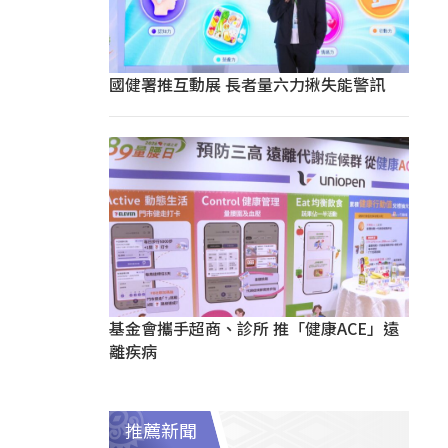
國健署推互動展 長者量六力揪失能警訊
基金會攜手超商、診所 推「健康ACE」遠
離疾病
推薦新聞