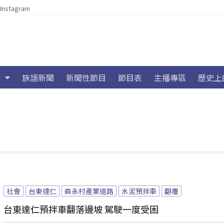
Instagram
族語新聞
新聞性節目
節目表
主播專區
歷史上
社會
台東達仁
森永村產業道路
水泥預拌車
翻覆
台東達仁預拌車翻落邊坡 駕駛一度受困