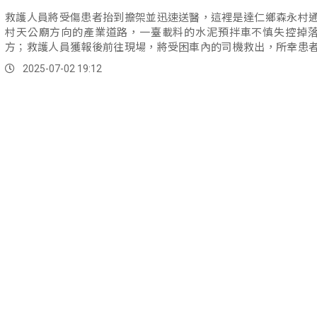
救護人員將受傷患者抬到擔架並迅速送醫，這裡是達仁鄉森永村
村天公廟方向的產業道路，一臺載料的水泥預拌車不慎失控掉
方；救護人員獲報後前往現場，將受困車內的司機救出，所幸患
楚，送往台東馬偕醫院治療。
2025-07-02 19:12