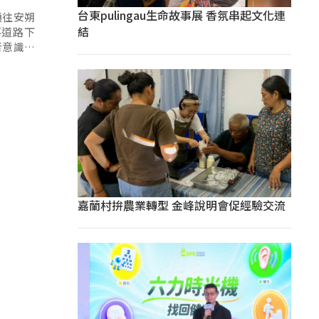
台東pulingau生命故事展 香氛串起文化連
通往安朔
結
落道路下
者意識清
嘉蘭村拚農業轉型 金峰說明會促經驗交流