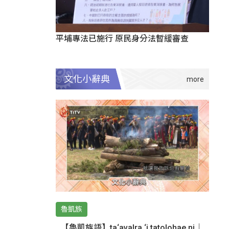
平埔專法已施行 原民身分法暫緩審查
文化小辭典
魯凱族
【魯凱族語】ta‘avalra ‘i tatolohae ni｜