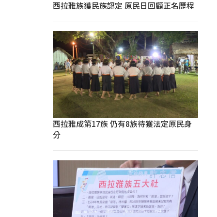
西拉雅族獲民族認定 原民日回顧正名歷程
西拉雅成第17族 仍有8族待獲法定原民身
分