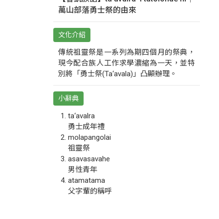
萬山部落勇士祭的由來
文化介紹
傳統祖靈祭是一系列為期四個月的祭典，
現今配合族人工作求學濃縮為一天，並特
別將「勇士祭(Ta‘avala)」凸顯辦理。
小辭典
ta‘avalra
勇士成年禮
molapangolai
祖靈祭
asavasavahe
男性青年
atamatama
父字輩的稱呼