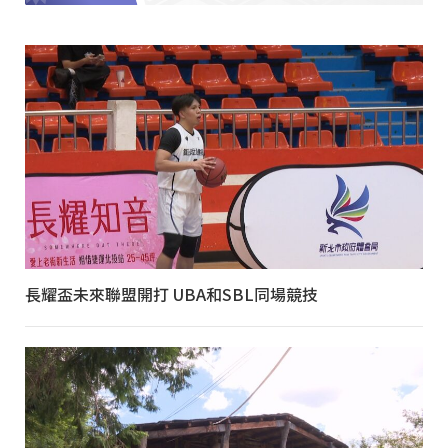
長耀盃未來聯盟開打 UBA和SBL同場競技