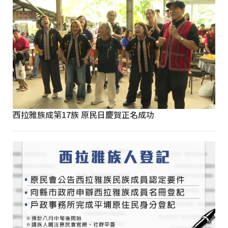
西拉雅族成第17族 原民日慶賀正名成功