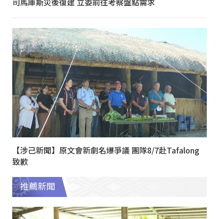
司馬庫斯災後復建 立委前往考察盤點需求
【涉己新聞】原文會新劇名爆爭議 團隊8/7赴Tafalong
致歉
推薦新聞