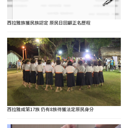
西拉雅族獲民族認定 原民日回顧正名歷程
西拉雅成第17族 仍有8族待獲法定原民身分