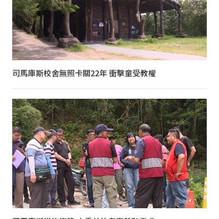
司馬庫斯校舍無照卡關22年 衝擊童受教權