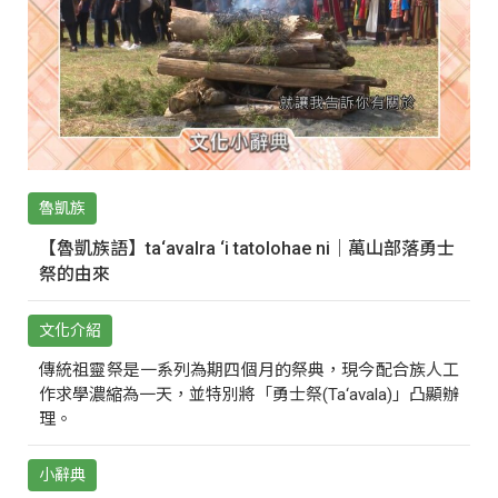
魯凱族
【魯凱族語】ta‘avalra ‘i tatolohae ni｜萬山部落勇士
祭的由來
文化介紹
傳統祖靈祭是一系列為期四個月的祭典，現今配合族人工
作求學濃縮為一天，並特別將「勇士祭(Ta‘avala)」凸顯辦
理。
小辭典