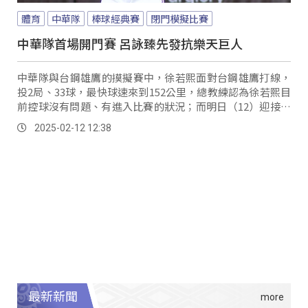
體育
中華隊
棒球經典賽
閉門模擬比賽
中華隊首場開門賽 呂詠臻先發抗樂天巨人
中華隊與台鋼雄鷹的摸擬賽中，徐若熙面對台鋼雄鷹打線，
投2局、33球，最快球速來到152公里，總教練認為徐若熙目
前控球沒有問題、有進入比賽的狀況；而明日（12）迎接首
場開門熱身賽，面對南韓職棒樂天巨人，雙方先發投手公
2025-02-12 12:38
布，中華隊由呂詠臻先登板、巨人則是推出「眼鏡王牌」朴
世雄，球迷有機會一睹新中華隊的面貌，也期待台灣能延續
12強的氣勢，在經典賽中拿下冠軍寶座。
最新新聞