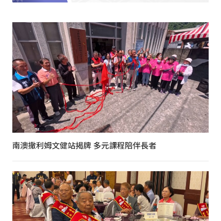
南澳撒利姆文健站揭牌 多元課程陪伴長者