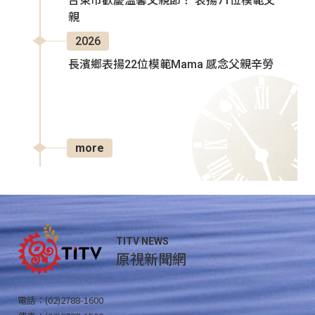
台東市歡慶溫馨父親節！ 表揚71位模範父
親
2026
長濱鄉表揚22位模範Mama 感念父親辛勞
more
TITV NEWS
原視新聞網
電話：(02)2788-1600