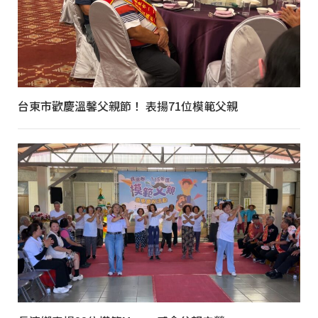
台東市歡慶溫馨父親節！ 表揚71位模範父親