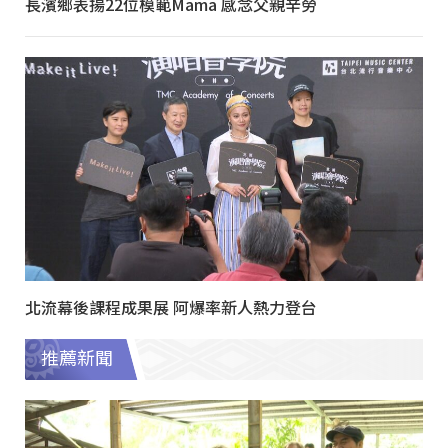
長濱鄉表揚22位模範Mama 感念父親辛勞
北流幕後課程成果展 阿爆率新人熱力登台
推薦新聞