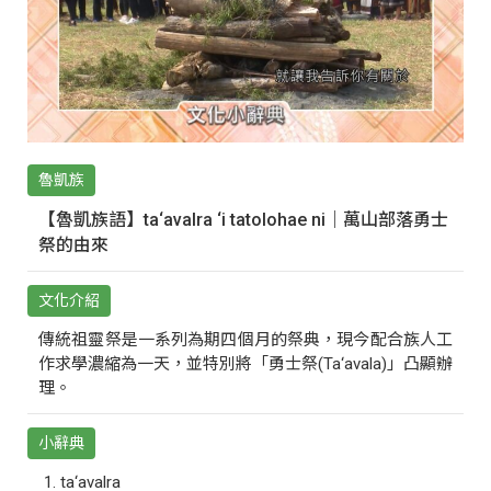
魯凱族
【魯凱族語】ta‘avalra ‘i tatolohae ni｜萬山部落勇士
祭的由來
文化介紹
傳統祖靈祭是一系列為期四個月的祭典，現今配合族人工
作求學濃縮為一天，並特別將「勇士祭(Ta‘avala)」凸顯辦
理。
小辭典
ta‘avalra