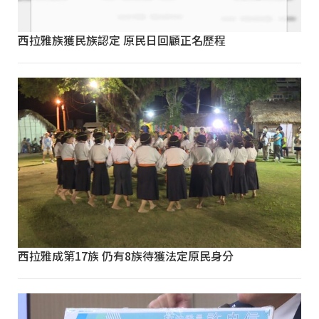
西拉雅族獲民族認定 原民日回顧正名歷程
西拉雅成第17族 仍有8族待獲法定原民身分