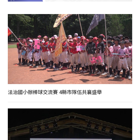
法治國小辦棒球交流賽 4縣市隊伍共襄盛舉