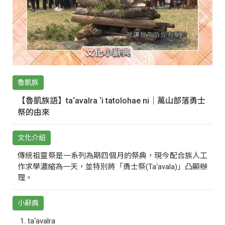
魯凱族
【魯凱族語】ta‘avalra ‘i tatolohae ni｜萬山部落勇士
祭的由來
文化介紹
傳統祖靈祭是一系列為期四個月的祭典，現今配合族人工
作求學濃縮為一天，並特別將「勇士祭(Ta‘avala)」凸顯辦
理。
小辭典
ta‘avalra