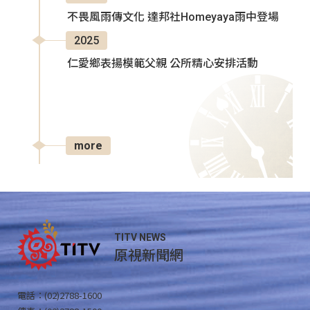
不畏風雨傳文化 達邦社Homeyaya雨中登場
2025
仁愛鄉表揚模範父親 公所精心安排活動
more
TITV NEWS
原視新聞網
電話：(02)2788-1600