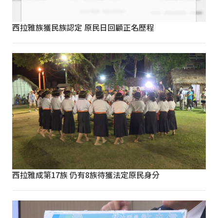
西拉雅族獲民族認定 原民日回顧正名歷程
西拉雅成第17族 仍有8族待獲法定原民身分