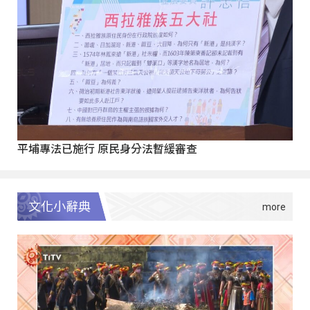
平埔專法已施行 原民身分法暫緩審查
文化小辭典