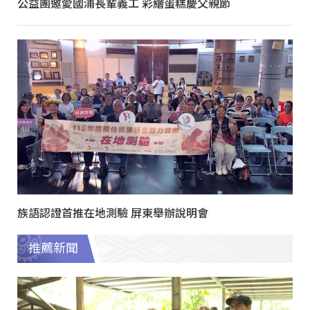
公益團邀愛國浦長輩義工 彩繪蛋糕慶父親節
族語認證首推在地測驗 屏東舉辦說明會
推薦新聞