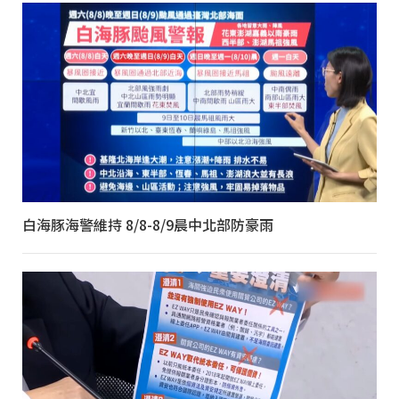
白海豚海警維持 8/8-8/9晨中北部防豪雨