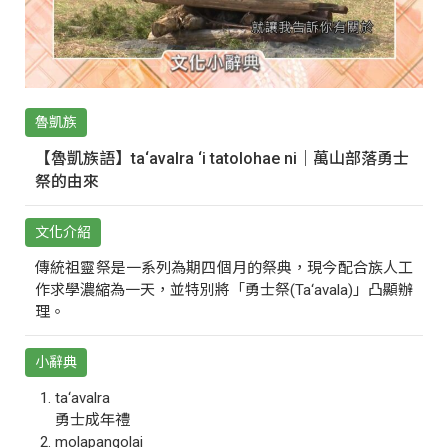
魯凱族
【魯凱族語】ta‘avalra ‘i tatolohae ni｜萬山部落勇士
祭的由來
文化介紹
傳統祖靈祭是一系列為期四個月的祭典，現今配合族人工
作求學濃縮為一天，並特別將「勇士祭(Ta‘avala)」凸顯辦
理。
小辭典
ta‘avalra
勇士成年禮
molapangolai