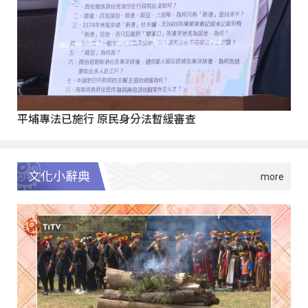
平埔專法已施行 原民身分法暫緩審查
文化小辭典