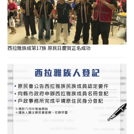
西拉雅族成第17族 原民日慶賀正名成功