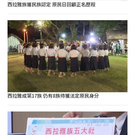
西拉雅族獲民族認定 原民日回顧正名歷程
西拉雅成第17族 仍有8族待獲法定原民身分