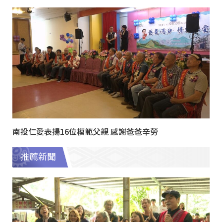
南投仁愛表揚16位模範父親 感謝爸爸辛勞
推薦新聞