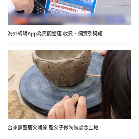
海外網購App為民間營運 收費、個資引疑慮
台東窯藝慶父親節 邀父子做陶碗感念土地