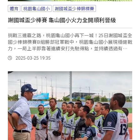
體育
桃園龜山國小
謝國城盃少棒錦標賽
謝國城盃少棒賽 龜山國小火力全開順利晉級
挑戰三連霸之路，桃園龜山國小再下一城！25日謝國城盃全
國少棒錦標賽B組勝部冠軍戰中，桃園龜山國小展現穩健戰
力，一局上半即靠著連續安打先馳得點，並持續透過有效的
戰術與犧牲打擴大領先，台中忠孝國小雖然多次組織攻勢，
2025-03-25 19:35
但仍然無法突破龜山國小嚴密的防守，最終以5比0結束比
賽。