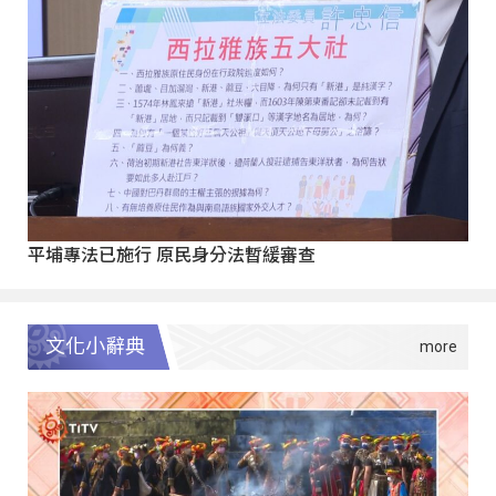
平埔專法已施行 原民身分法暫緩審查
文化小辭典