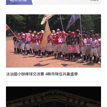
法治國小辦棒球交流賽 4縣市隊伍共襄盛舉