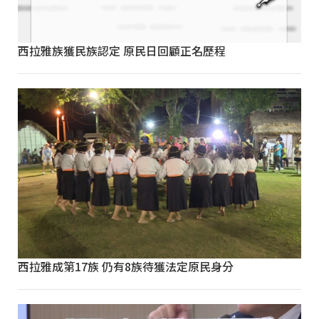
西拉雅族獲民族認定 原民日回顧正名歷程
西拉雅成第17族 仍有8族待獲法定原民身分