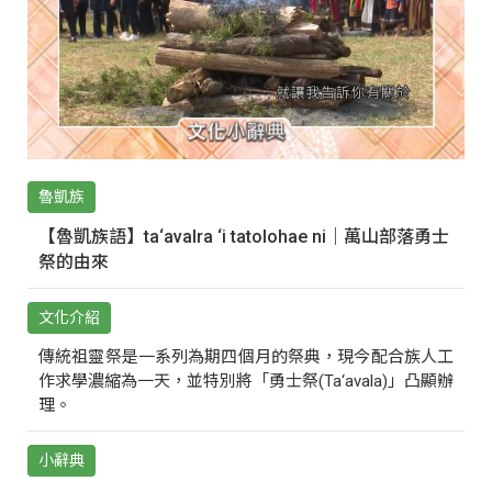
魯凱族
【魯凱族語】ta‘avalra ‘i tatolohae ni｜萬山部落勇士
祭的由來
文化介紹
傳統祖靈祭是一系列為期四個月的祭典，現今配合族人工
作求學濃縮為一天，並特別將「勇士祭(Ta‘avala)」凸顯辦
理。
小辭典