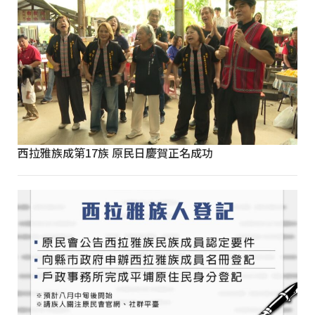
西拉雅族成第17族 原民日慶賀正名成功