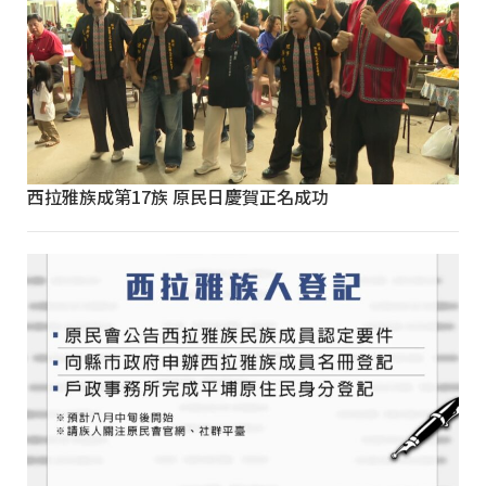
西拉雅族成第17族 原民日慶賀正名成功