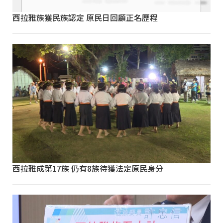
西拉雅族獲民族認定 原民日回顧正名歷程
西拉雅成第17族 仍有8族待獲法定原民身分