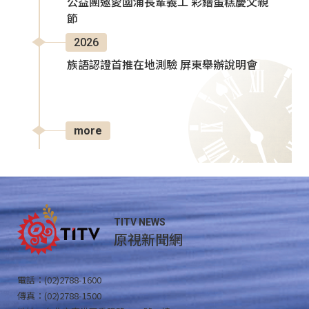
公益團邀愛國浦長輩義工 彩繪蛋糕慶父親
節
2026
族語認證首推在地測驗 屏東舉辦說明會
more
TITV NEWS
原視新聞網
電話：(02)2788-1600
傳真：(02)2788-1500