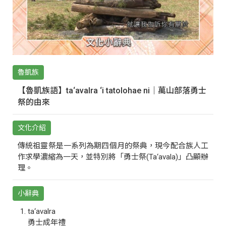
魯凱族
【魯凱族語】ta‘avalra ‘i tatolohae ni｜萬山部落勇士
祭的由來
文化介紹
傳統祖靈祭是一系列為期四個月的祭典，現今配合族人工
作求學濃縮為一天，並特別將「勇士祭(Ta‘avala)」凸顯辦
理。
小辭典
ta‘avalra
勇士成年禮