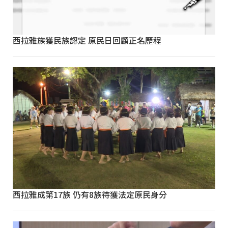
西拉雅族獲民族認定 原民日回顧正名歷程
西拉雅成第17族 仍有8族待獲法定原民身分