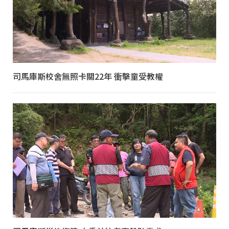
司馬庫斯校舍無照卡關22年 衝擊童受教權