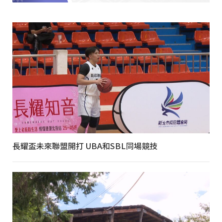
長耀盃未來聯盟開打 UBA和SBL同場競技