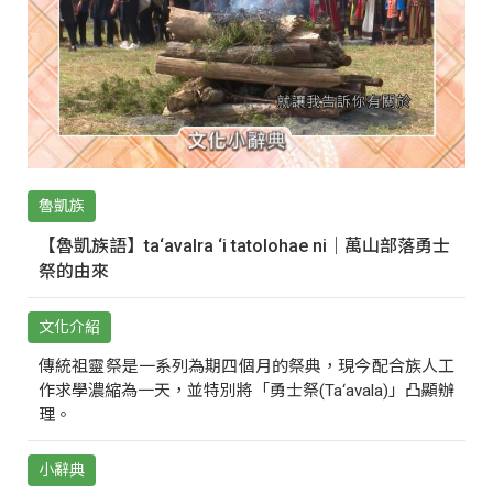
魯凱族
【魯凱族語】ta‘avalra ‘i tatolohae ni｜萬山部落勇士
祭的由來
文化介紹
傳統祖靈祭是一系列為期四個月的祭典，現今配合族人工
作求學濃縮為一天，並特別將「勇士祭(Ta‘avala)」凸顯辦
理。
小辭典