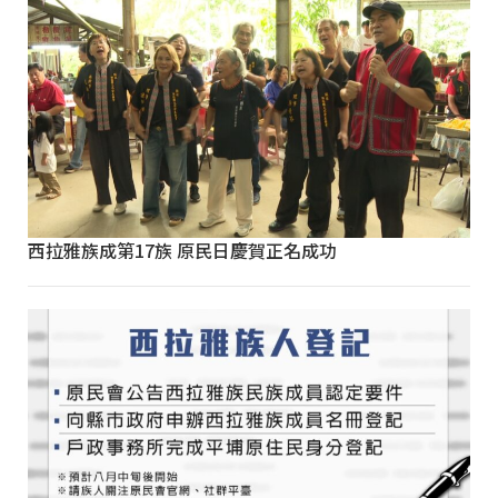
西拉雅族成第17族 原民日慶賀正名成功