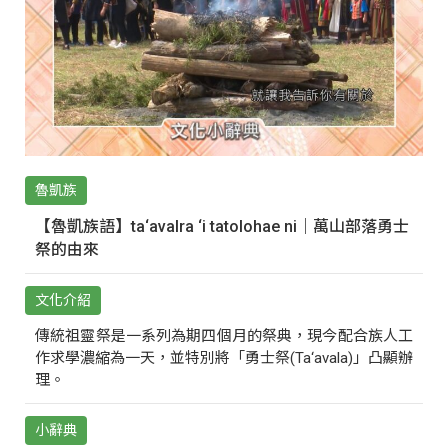
魯凱族
【魯凱族語】ta‘avalra ‘i tatolohae ni｜萬山部落勇士
祭的由來
文化介紹
傳統祖靈祭是一系列為期四個月的祭典，現今配合族人工
作求學濃縮為一天，並特別將「勇士祭(Ta‘avala)」凸顯辦
理。
小辭典