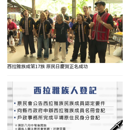
西拉雅族成第17族 原民日慶賀正名成功