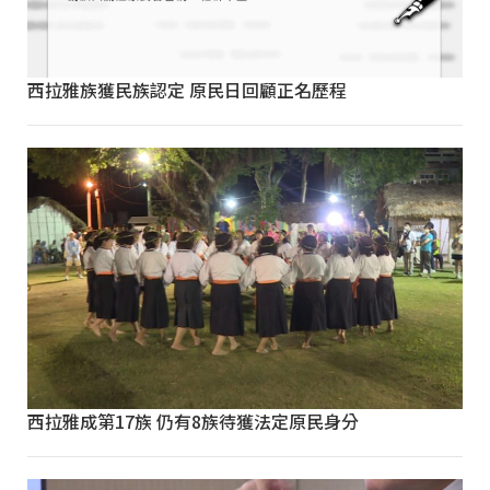
西拉雅族獲民族認定 原民日回顧正名歷程
西拉雅成第17族 仍有8族待獲法定原民身分