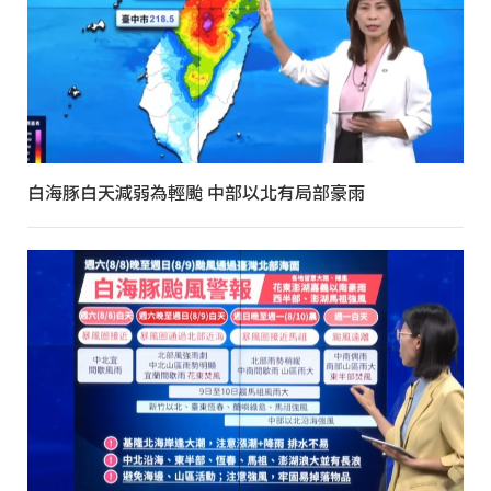
白海豚白天減弱為輕颱 中部以北有局部豪雨