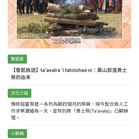
魯凱族
【魯凱族語】ta‘avalra ‘i tatolohae ni｜萬山部落勇士
祭的由來
文化介紹
傳統祖靈祭是一系列為期四個月的祭典，現今配合族人工
作求學濃縮為一天，並特別將「勇士祭(Ta‘avala)」凸顯辦
理。
小辭典