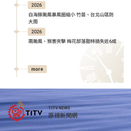
2026
白海豚颱風暴風圈縮小 竹苗、台北山區防
大雨
2026
兩颱風、猴害夾擊 梅花部落甜柿損失近6成
more
TITV NEWS
原視新聞網