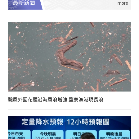
最新新聞
颱風外圍花蓮沿海風浪增強 鹽寮漁港現長浪