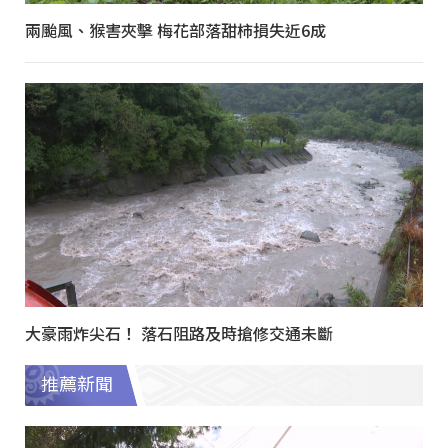
兩颱風、猴害夾擊 梅花部落甜柿損失近6成
大豪雨炸尖石！ 落石阻路及時搶修交通未斷
推薦新聞