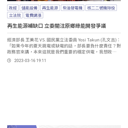
政經
儲能設備
再生能源
柴油發電機
核二二號機除役
立法院
電費調漲
再生能源補缺口 立委關注原鄉綠能開發爭議
經濟部長 王美花 VS. 國民黨立法委員 Yosi Takun (孔文吉)：
「如果今年的夏天跳電或缺電的話，部長要負什麼責任？對
政務官來講，本來這就是我們重要的穩定供電，我想政務官
當然會有自己的責任考量。
2023-03-16 19:11