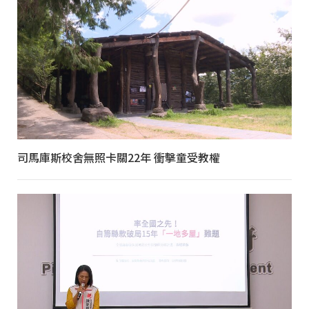
司馬庫斯校舍無照卡關22年 衝擊童受教權