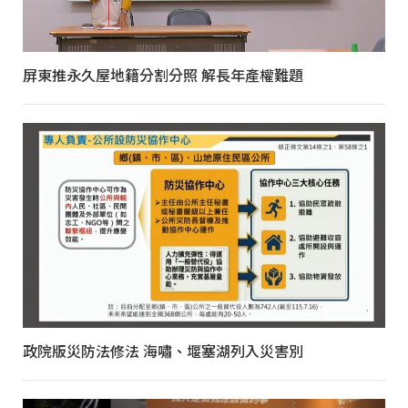
屏東推永久屋地籍分割分照 解長年產權難題
政院版災防法修法 海嘯、堰塞湖列入災害別