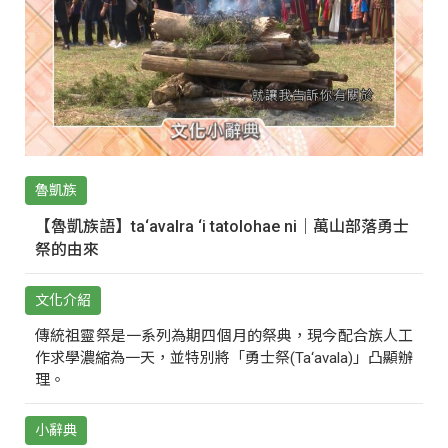
魯凱族
【魯凱族語】ta‘avalra ‘i tatolohae ni｜萬山部落勇士
祭的由來
文化介紹
傳統祖靈祭是一系列為期四個月的祭典，現今配合族人工
作求學濃縮為一天，並特別將「勇士祭(Ta‘avala)」凸顯辦
理。
小辭典