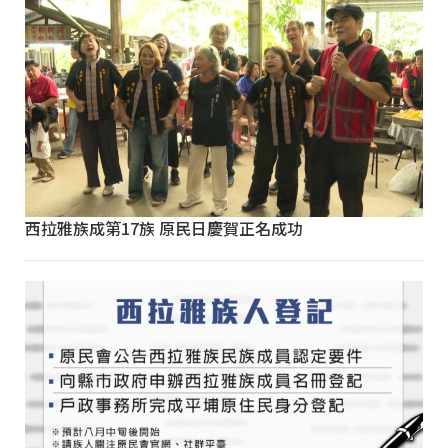
西拉雅族成第17族 原民日慶賀正名成功