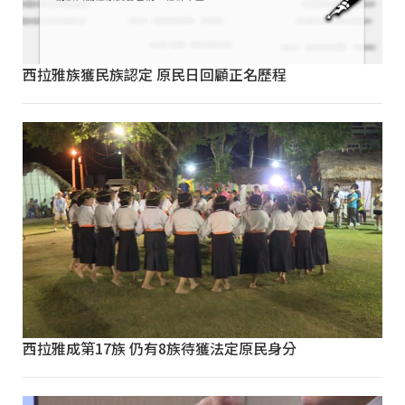
西拉雅族獲民族認定 原民日回顧正名歷程
西拉雅成第17族 仍有8族待獲法定原民身分