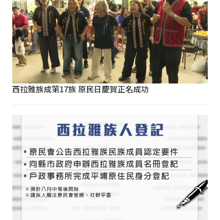
西拉雅族成第17族 原民日慶賀正名成功