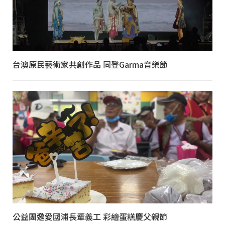
台澳原民藝術家共創作品 同登Garma音樂節
公益團邀愛國浦長輩義工 彩繪蛋糕慶父親節