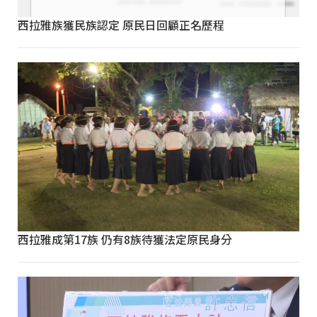
西拉雅族獲民族認定 原民日回顧正名歷程
西拉雅成第17族 仍有8族待獲法定原民身分