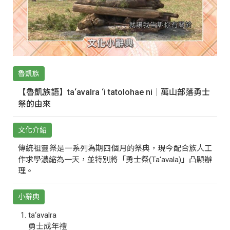
魯凱族
【魯凱族語】ta‘avalra ‘i tatolohae ni｜萬山部落勇士
祭的由來
文化介紹
傳統祖靈祭是一系列為期四個月的祭典，現今配合族人工
作求學濃縮為一天，並特別將「勇士祭(Ta‘avala)」凸顯辦
理。
小辭典
ta‘avalra
勇士成年禮