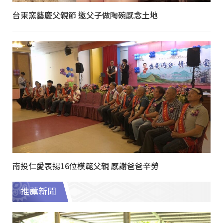
台東窯藝慶父親節 邀父子做陶碗感念土地
南投仁愛表揚16位模範父親 感謝爸爸辛勞
推薦新聞