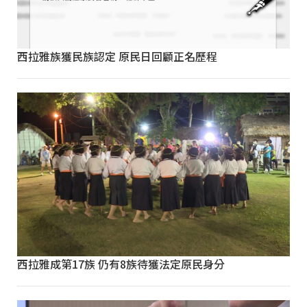
西拉雅族獲民族認定 原民日回顧正名歷程
西拉雅成第17族 仍有8族待獲法定原民身分