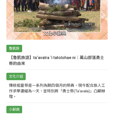
魯凱族
【魯凱族語】ta‘avalra ‘i tatolohae ni｜萬山部落勇士
祭的由來
文化介紹
傳統祖靈祭是一系列為期四個月的祭典，現今配合族人工
作求學濃縮為一天，並特別將「勇士祭(Ta‘avala)」凸顯辦
理。
小辭典