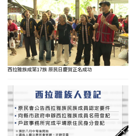
西拉雅族成第17族 原民日慶賀正名成功