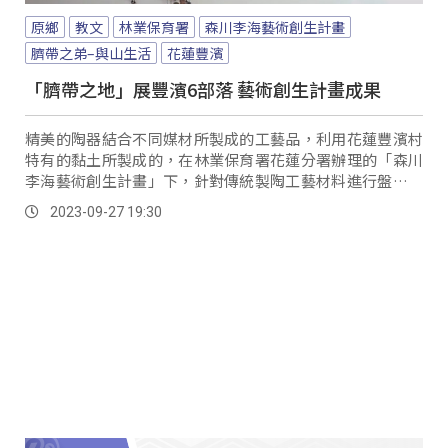
原鄉
教文
林業保育署
森川李海藝術創生計畫
臍帶之弟–與山生活
花蓮豐濱
「臍帶之地」展豐濱6部落 藝術創生計畫成果
精美的陶器結合不同媒材所製成的工藝品，利用花蓮豐濱村
特有的黏土所製成的，在林業保育署花蓮分署辦理的「森川
李海藝術創生計畫」下，針對傳統製陶工藝材料進行盤點、
調查，並分析過往產業與地方發展的關係；再讓藝術家進駐
2023-09-27 19:30
到部落，進行交流與材料實驗，讓部落的自然資源在時代的
變遷下持續發揮價值。