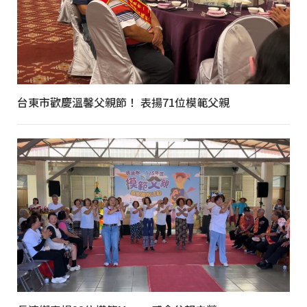
台東市歡慶溫馨父親節！ 表揚71位模範父親