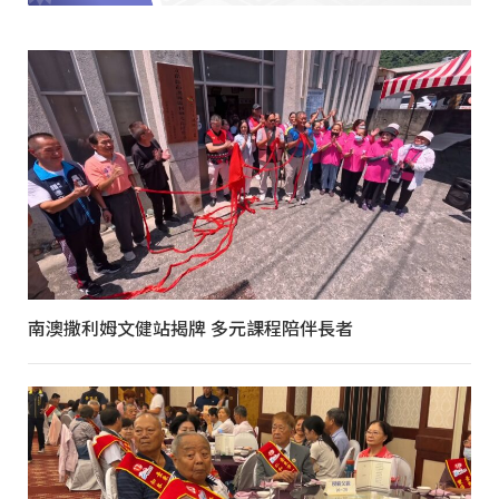
南澳撒利姆文健站揭牌 多元課程陪伴長者