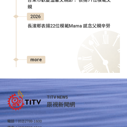
台東市歡慶溫馨父親節！ 表揚71位模範父
親
2026
長濱鄉表揚22位模範Mama 感念父親辛勞
more
TITV NEWS
原視新聞網
電話：(02)2788-1600