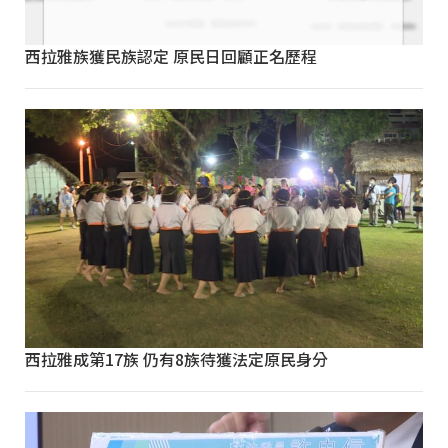
西拉雅族獲民族認定 原民日回顧正名歷程
西拉雅成第17族 仍有8族待獲法定原民身分