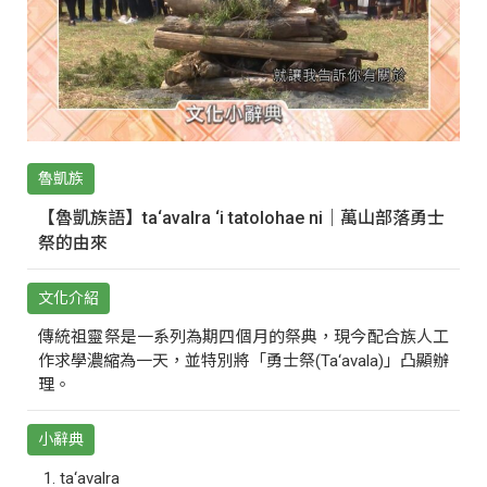
魯凱族
【魯凱族語】ta‘avalra ‘i tatolohae ni｜萬山部落勇士
祭的由來
文化介紹
傳統祖靈祭是一系列為期四個月的祭典，現今配合族人工
作求學濃縮為一天，並特別將「勇士祭(Ta‘avala)」凸顯辦
理。
小辭典
ta‘avalra