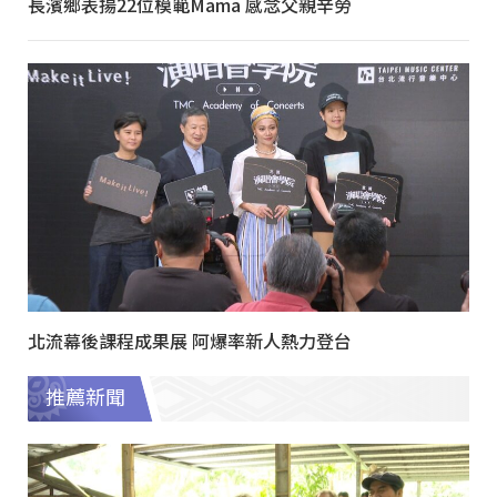
長濱鄉表揚22位模範Mama 感念父親辛勞
北流幕後課程成果展 阿爆率新人熱力登台
推薦新聞