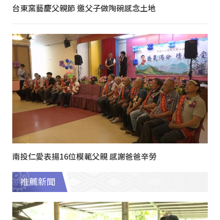
台東窯藝慶父親節 邀父子做陶碗感念土地
南投仁愛表揚16位模範父親 感謝爸爸辛勞
推薦新聞