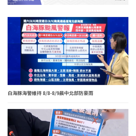
白海豚海警維持 8/8-8/9晨中北部防豪雨