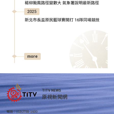
楊柳颱風路徑變數大 氣象署說明最新路徑
2025
新北市長盃原民籃球賽開打 16隊同場競技
more
TITV NEWS
原視新聞網
電話：(02)2788-1600