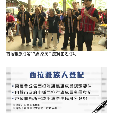
西拉雅族成第17族 原民日慶賀正名成功