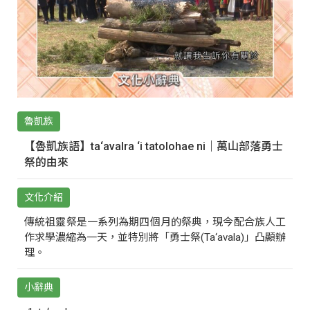
魯凱族
【魯凱族語】ta‘avalra ‘i tatolohae ni｜萬山部落勇士
祭的由來
文化介紹
傳統祖靈祭是一系列為期四個月的祭典，現今配合族人工
作求學濃縮為一天，並特別將「勇士祭(Ta‘avala)」凸顯辦
理。
小辭典