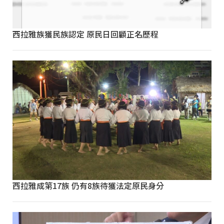
西拉雅族獲民族認定 原民日回顧正名歷程
西拉雅成第17族 仍有8族待獲法定原民身分