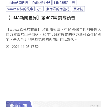
LiMA新聞世界
Fai的婚紗夢
LiMA新聞世界
wawa森林的故事
小S
東海岸的海鹽花
賈永婕
【LiMA新聞世界】第407集 前導預告
【wawa森林的故事】 汐止樟樹灣，有民國60年代阿美族人
自力建造的山光部落、80年代政府設置的花東新村原住民國
宅，是大台北地區具規模的都市原住民聚落。
2021-11-05 17:52
最新新聞