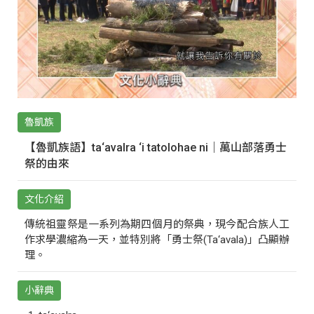
魯凱族
【魯凱族語】ta‘avalra ‘i tatolohae ni｜萬山部落勇士
祭的由來
文化介紹
傳統祖靈祭是一系列為期四個月的祭典，現今配合族人工
作求學濃縮為一天，並特別將「勇士祭(Ta‘avala)」凸顯辦
理。
小辭典