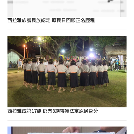
西拉雅族獲民族認定 原民日回顧正名歷程
西拉雅成第17族 仍有8族待獲法定原民身分