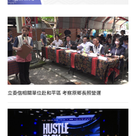
立委偕相關單位赴和平區 考察原鄉長照營運