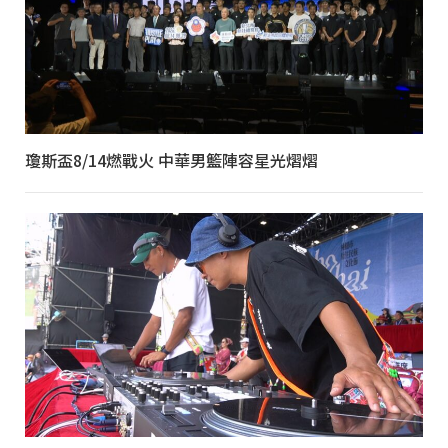
瓊斯盃8/14燃戰火 中華男籃陣容星光熠熠