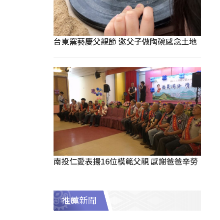
台東窯藝慶父親節 邀父子做陶碗感念土地
南投仁愛表揚16位模範父親 感謝爸爸辛勞
推薦新聞