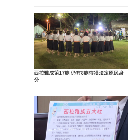
西拉雅成第17族 仍有8族待獲法定原民身
分