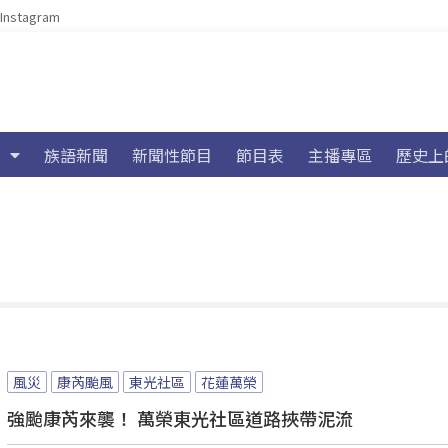
Instagram
族語新聞
新聞性節目
節目表
主播專區
歷史上
風災
康芮颱風
東光社區
花蓮萬榮
強颱康芮來襲！ 萬榮東光社區道路挾帶泥流