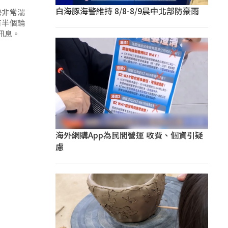
白海豚海警維持 8/8-8/9晨中北部防豪雨
勢非常湍
有半個輪
訊息。
海外網購App為民間營運 收費、個資引疑
慮