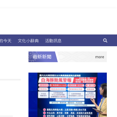
的今天
文化小辭典
活動訊息
最新新聞