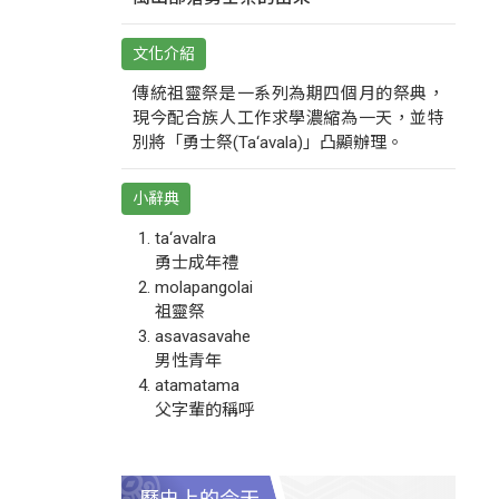
文化介紹
傳統祖靈祭是一系列為期四個月的祭典，
現今配合族人工作求學濃縮為一天，並特
別將「勇士祭(Ta‘avala)」凸顯辦理。
小辭典
ta‘avalra
勇士成年禮
molapangolai
祖靈祭
asavasavahe
男性青年
atamatama
父字輩的稱呼
歷史上的今天