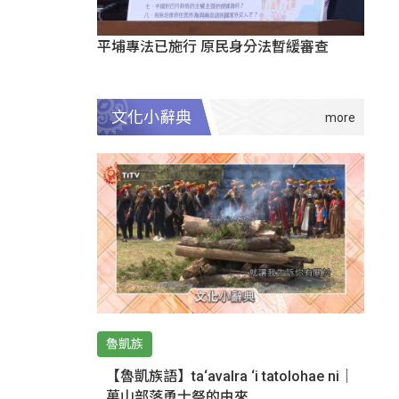
平埔專法已施行 原民身分法暫緩審查
文化小辭典
魯凱族
【魯凱族語】ta‘avalra ‘i tatolohae ni｜
萬山部落勇士祭的由來