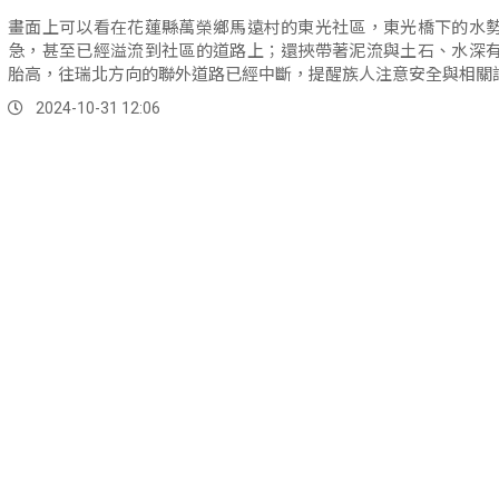
畫面上可以看在花蓮縣萬榮鄉馬遠村的東光社區，東光橋下的水
急，甚至已經溢流到社區的道路上；還挾帶著泥流與土石、水深
胎高，往瑞北方向的聯外道路已經中斷，提醒族人注意安全與相關
2024-10-31 12:06