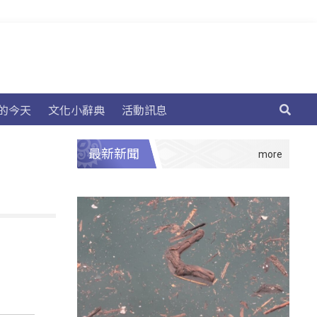
的今天
文化小辭典
活動訊息
最新新聞