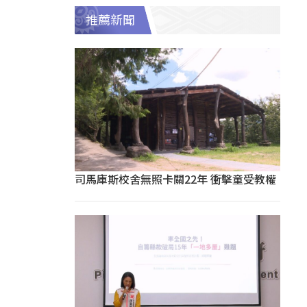
推薦新聞
司馬庫斯校舍無照卡關22年 衝擊童受教權