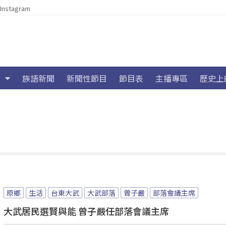
Instagram
族語新聞
新聞性節目
節目表
主播專區
歷史上
原鄉
生活
台東大武
大武部落
曾子嚴
部落會議主席
大武居民選賢與能 曾子嚴任部落會議主席