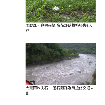
兩颱風、猴害夾擊 梅花部落甜柿損失近6
成
大豪雨炸尖石！ 落石阻路及時搶修交通未
斷