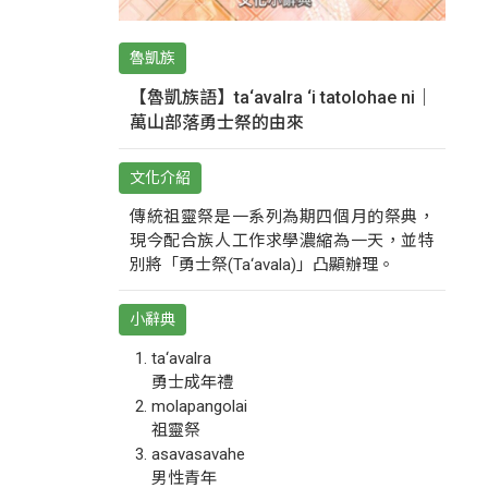
魯凱族
【魯凱族語】ta‘avalra ‘i tatolohae ni｜
萬山部落勇士祭的由來
文化介紹
傳統祖靈祭是一系列為期四個月的祭典，
現今配合族人工作求學濃縮為一天，並特
別將「勇士祭(Ta‘avala)」凸顯辦理。
小辭典
ta‘avalra
勇士成年禮
molapangolai
祖靈祭
asavasavahe
男性青年