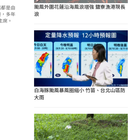
颱風外圍花蓮沿海風浪增強 鹽寮漁港現長
屆都是由
浪
嚴，多年
主席。
白海豚颱風暴風圈縮小 竹苗、台北山區防
大雨