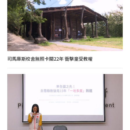
司馬庫斯校舍無照卡關22年 衝擊童受教權