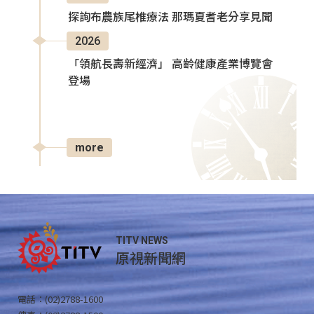
探詢布農族尾椎療法 那瑪夏耆老分享見聞
2026
「領航長壽新經濟」 高齡健康產業博覽會
登場
more
TITV NEWS
原視新聞網
電話：(02)2788-1600