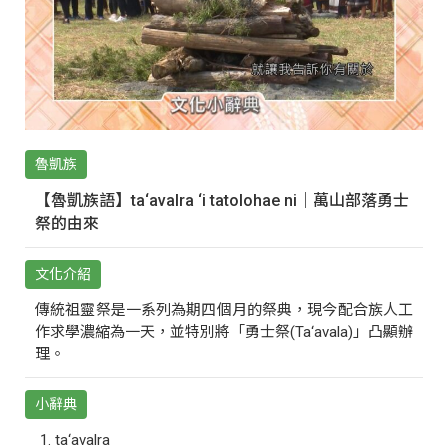
魯凱族
【魯凱族語】ta‘avalra ‘i tatolohae ni｜萬山部落勇士
祭的由來
文化介紹
傳統祖靈祭是一系列為期四個月的祭典，現今配合族人工
作求學濃縮為一天，並特別將「勇士祭(Ta‘avala)」凸顯辦
理。
小辭典
ta‘avalra