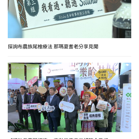
探詢布農族尾椎療法 那瑪夏耆老分享見聞