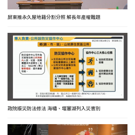
屏東推永久屋地籍分割分照 解長年產權難題
政院版災防法修法 海嘯、堰塞湖列入災害別