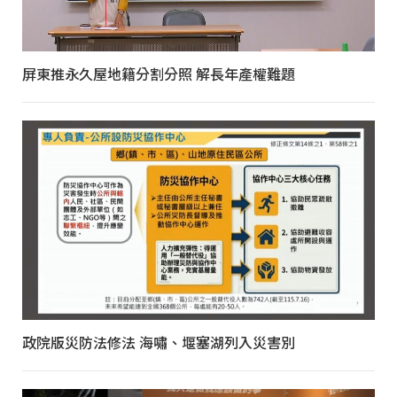
屏東推永久屋地籍分割分照 解長年產權難題
政院版災防法修法 海嘯、堰塞湖列入災害別