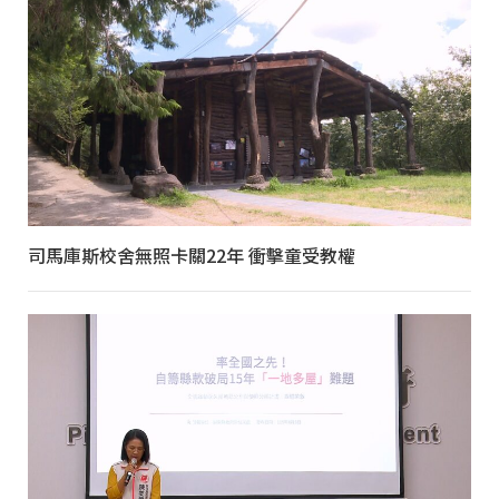
司馬庫斯校舍無照卡關22年 衝擊童受教權