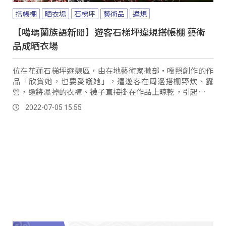
搭帳棚
晒衣場
石梯坪
藝術品
違規
【噶瑪蘭族語新聞】遊客石梯坪違規搭帳棚 藝術
品成晒衣場
位在花蓮石梯坪遊憩區，由在地藝術家撒部‧嘎照創作的作
品「欣賞她，也要愛護她」，遭遊客在周邊搭棚野炊、露
營，還將濕掉的衣褲、襪子直接掛在作品上晾乾，引起當地
居民的抱怨。
2022-07-05 15:55