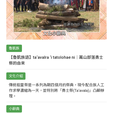
魯凱族
【魯凱族語】ta‘avalra ‘i tatolohae ni｜萬山部落勇士
祭的由來
文化介紹
傳統祖靈祭是一系列為期四個月的祭典，現今配合族人工
作求學濃縮為一天，並特別將「勇士祭(Ta‘avala)」凸顯辦
理。
小辭典