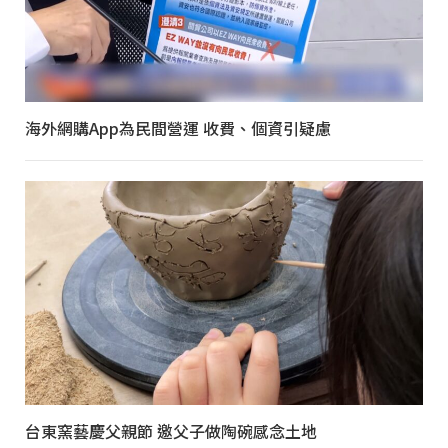
海外網購App為民間營運 收費、個資引疑慮
台東窯藝慶父親節 邀父子做陶碗感念土地