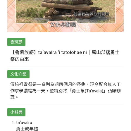
魯凱族
【魯凱族語】ta‘avalra ‘i tatolohae ni｜萬山部落勇士
祭的由來
文化介紹
傳統祖靈祭是一系列為期四個月的祭典，現今配合族人工
作求學濃縮為一天，並特別將「勇士祭(Ta‘avala)」凸顯辦
理。
小辭典
ta‘avalra
勇士成年禮