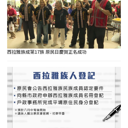
西拉雅族成第17族 原民日慶賀正名成功