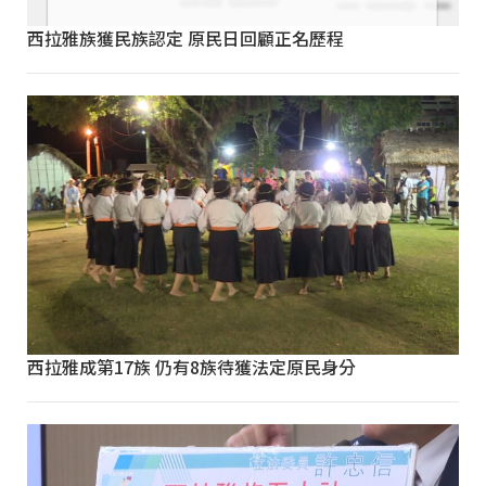
西拉雅族獲民族認定 原民日回顧正名歷程
西拉雅成第17族 仍有8族待獲法定原民身分