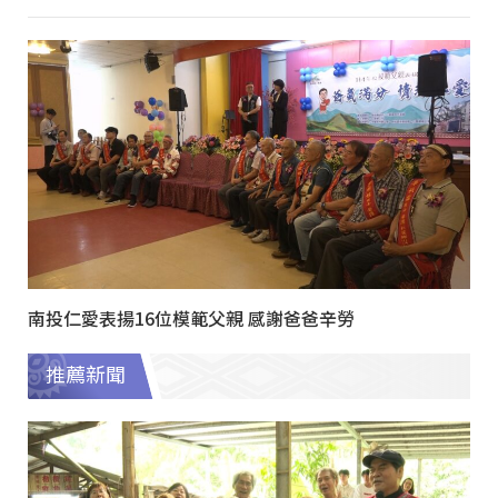
南投仁愛表揚16位模範父親 感謝爸爸辛勞
推薦新聞