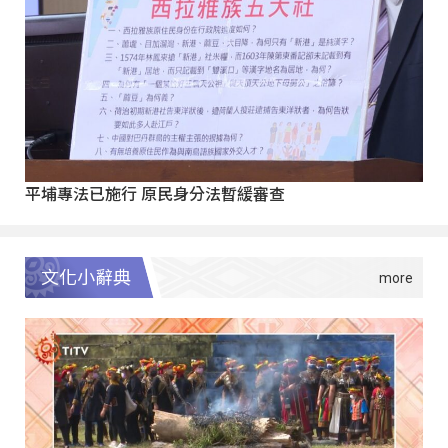
平埔專法已施行 原民身分法暫緩審查
文化小辭典