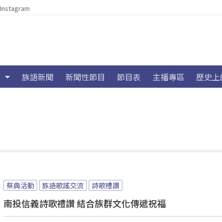
Instagram
族語新聞
新聞性節目
節目表
主播專區
歷史上
祭典活動
族語歌謠交流
詩歌禮讚
南投信義詩歌禮讚 結合族群文化傳遞祝福