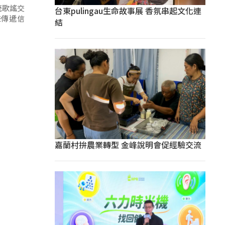
統歌謠交
台東pulingau生命故事展 香氛串起文化連
聲傳遞信
結
嘉蘭村拚農業轉型 金峰說明會促經驗交流