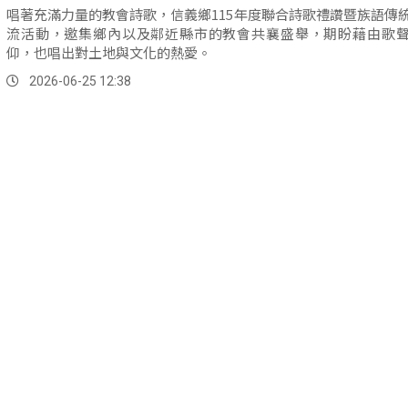
唱著充滿力量的教會詩歌，信義鄉115年度聯合詩歌禮讚暨族語傳
流活動，邀集鄉內以及鄰近縣市的教會共襄盛舉，期盼藉由歌
仰，也唱出對土地與文化的熱愛。
2026-06-25 12:38