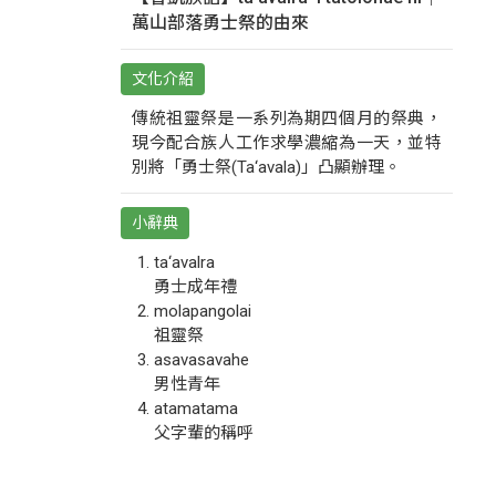
萬山部落勇士祭的由來
文化介紹
傳統祖靈祭是一系列為期四個月的祭典，
現今配合族人工作求學濃縮為一天，並特
別將「勇士祭(Ta‘avala)」凸顯辦理。
小辭典
ta‘avalra
勇士成年禮
molapangolai
祖靈祭
asavasavahe
男性青年
atamatama
父字輩的稱呼