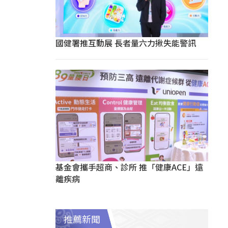
國健署推互動展 長者量六力揪失能警訊
基金會攜手超商、診所 推「健康ACE」遠
離疾病
推薦新聞