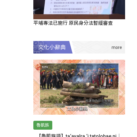
平埔專法已施行 原民身分法暫緩審查
文化小辭典
魯凱族
【魯凱族語】ta‘avalra ‘i tatolohae ni｜