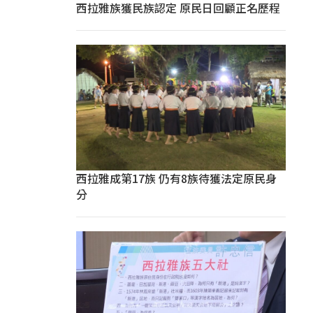
西拉雅族獲民族認定 原民日回顧正名歷程
西拉雅成第17族 仍有8族待獲法定原民身
分