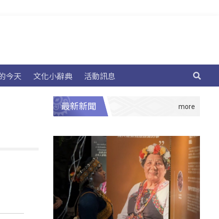
的今天
文化小辭典
活動訊息
最新新聞