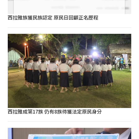
西拉雅族獲民族認定 原民日回顧正名歷程
西拉雅成第17族 仍有8族待獲法定原民身分