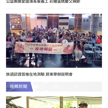
公益團邀愛國浦長輩義工 彩繪蛋糕慶父親節
族語認證首推在地測驗 屏東舉辦說明會
推薦新聞