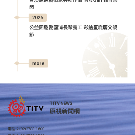
台澳原民藝術家共創作品 同登Garma音樂
節
2026
公益團邀愛國浦長輩義工 彩繪蛋糕慶父親
節
more
TITV NEWS
原視新聞網
電話：(02)2788-1600