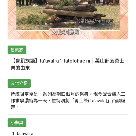
魯凱族
【魯凱族語】ta‘avalra ‘i tatolohae ni｜萬山部落勇士
祭的由來
文化介紹
傳統祖靈祭是一系列為期四個月的祭典，現今配合族人工
作求學濃縮為一天，並特別將「勇士祭(Ta‘avala)」凸顯辦
理。
小辭典
ta‘avalra