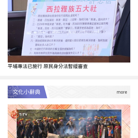
平埔專法已施行 原民身分法暫緩審查
文化小辭典