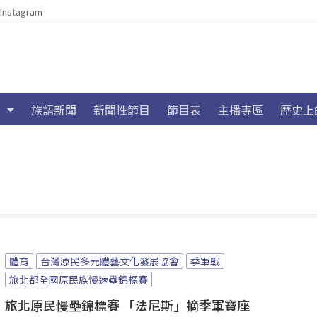
Instagram
族語新聞
新聞性節目
節目表
主播專區
歷史上
體育
台灣原民多元體藝文化發展協會
季軍戰
旅北都全國原民族慢速壘錦標賽
旅北原民慢壘錦標賽 「法尼斯」摘季軍寶座