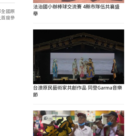
法治國小辦棒球交流賽 4縣市隊伍共襄盛
都全國原
舉
上首度參
台澳原民藝術家共創作品 同登Garma音樂
節