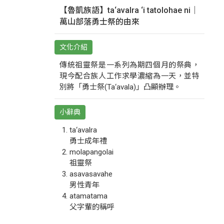
【魯凱族語】ta‘avalra ‘i tatolohae ni｜
萬山部落勇士祭的由來
文化介紹
傳統祖靈祭是一系列為期四個月的祭典，
現今配合族人工作求學濃縮為一天，並特
別將「勇士祭(Ta‘avala)」凸顯辦理。
小辭典
ta‘avalra
勇士成年禮
molapangolai
祖靈祭
asavasavahe
男性青年
atamatama
父字輩的稱呼