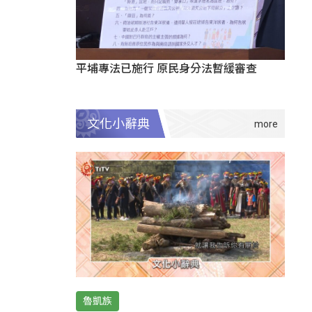
平埔專法已施行 原民身分法暫緩審查
文化小辭典
魯凱族