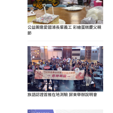
公益團邀愛國浦長輩義工 彩繪蛋糕慶父親
節
族語認證首推在地測驗 屏東舉辦說明會