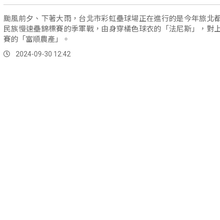
颱風前夕、下著大雨，台北市彩虹壘球場正在進行的是今年旅北
民族慢速壘錦標賽的季軍戰，由身穿橘色球衣的「法尼斯」，對
賽的「富順農產」。
2024-09-30 12:42