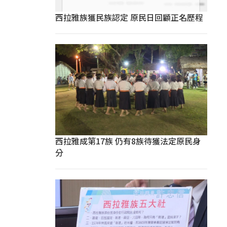
西拉雅族獲民族認定 原民日回顧正名歷程
西拉雅成第17族 仍有8族待獲法定原民身
分