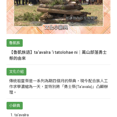
魯凱族
【魯凱族語】ta‘avalra ‘i tatolohae ni｜萬山部落勇士
祭的由來
文化介紹
傳統祖靈祭是一系列為期四個月的祭典，現今配合族人工
作求學濃縮為一天，並特別將「勇士祭(Ta‘avala)」凸顯辦
理。
小辭典
ta‘avalra