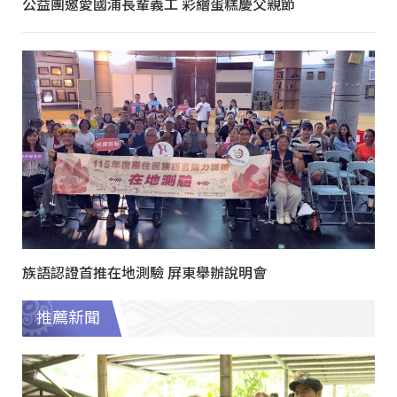
公益團邀愛國浦長輩義工 彩繪蛋糕慶父親節
族語認證首推在地測驗 屏東舉辦說明會
推薦新聞