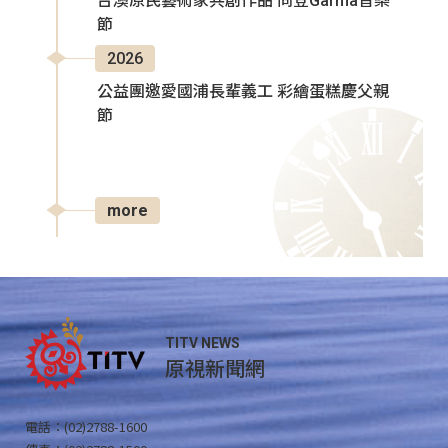
台澳原民藝術家共創作品 同登Garma音樂
節
2026
公益團邀愛國浦長輩義工 彩繪蛋糕慶父親
節
more
TITV NEWS
原視新聞網
電話：(02)2788-1600