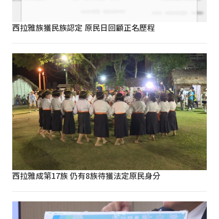
西拉雅族獲民族認定 原民日回顧正名歷程
西拉雅成第17族 仍有8族待獲法定原民身分