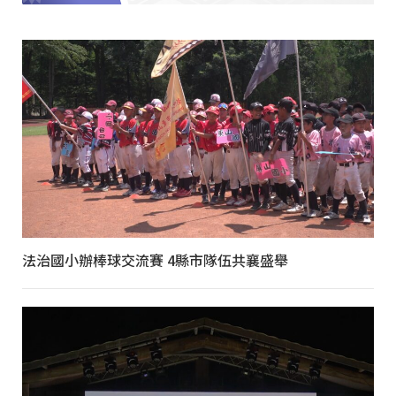
法治國小辦棒球交流賽 4縣市隊伍共襄盛舉