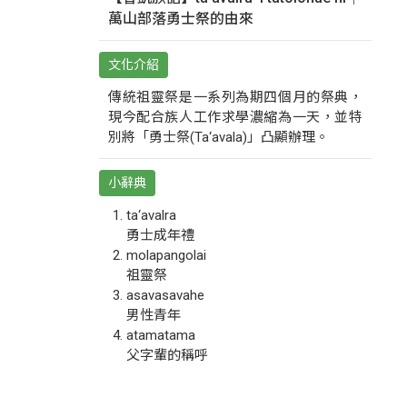
萬山部落勇士祭的由來
文化介紹
傳統祖靈祭是一系列為期四個月的祭典，
現今配合族人工作求學濃縮為一天，並特
別將「勇士祭(Ta‘avala)」凸顯辦理。
小辭典
ta‘avalra
勇士成年禮
molapangolai
祖靈祭
asavasavahe
男性青年
atamatama
父字輩的稱呼