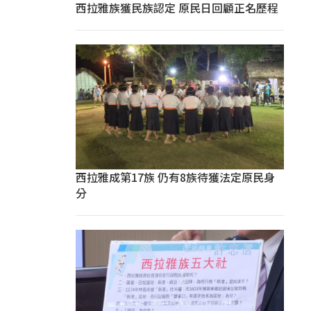
西拉雅族獲民族認定 原民日回顧正名歷程
西拉雅成第17族 仍有8族待獲法定原民身
分