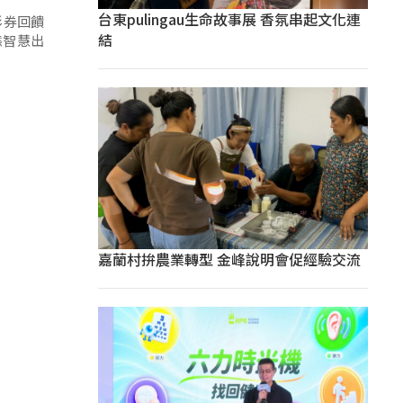
台東pulingau生命故事展 香氛串起文化連
彩券回饋
結
態智慧出
嘉蘭村拚農業轉型 金峰說明會促經驗交流