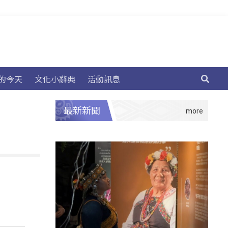
的今天
文化小辭典
活動訊息
最新新聞