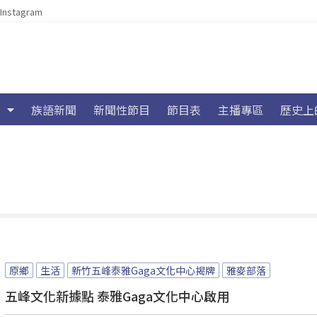
Instagram
族語新聞
新聞性節目
節目表
主播專區
歷史上
原鄉
生活
新竹五峰泰雅Gaga文化中心揭牌
雅麥部落
五峰文化新據點 泰雅Gaga文化中心啟用