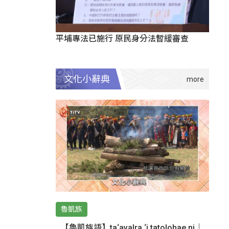
平埔專法已施行 原民身分法暫緩審查
文化小辭典
魯凱族
【魯凱族語】ta‘avalra ‘i tatolohae ni｜