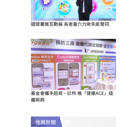
國健署推互動展 長者量六力揪失能警訊
基金會攜手超商、診所 推「健康ACE」遠
離疾病
推薦新聞