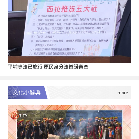
平埔專法已施行 原民身分法暫緩審查
文化小辭典