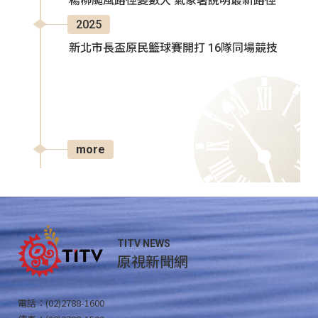
楊柳颱風路徑變數大 氣象署說明最新路徑
2025
新北市長盃原民籃球賽開打 16隊同場競技
more
TITV NEWS
原視新聞網
電話：(02)2788-1600