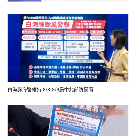
白海豚海警維持 8/8-8/9晨中北部防豪雨