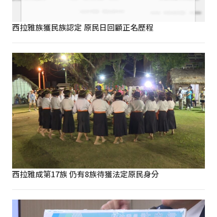
西拉雅族獲民族認定 原民日回顧正名歷程
西拉雅成第17族 仍有8族待獲法定原民身分