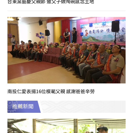
台東窯藝慶父親節 邀父子做陶碗感念土地
南投仁愛表揚16位模範父親 感謝爸爸辛勞
推薦新聞