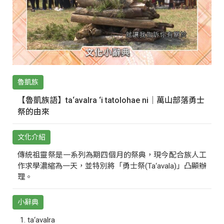
魯凱族
【魯凱族語】ta‘avalra ‘i tatolohae ni｜萬山部落勇士
祭的由來
文化介紹
傳統祖靈祭是一系列為期四個月的祭典，現今配合族人工
作求學濃縮為一天，並特別將「勇士祭(Ta‘avala)」凸顯辦
理。
小辭典
ta‘avalra