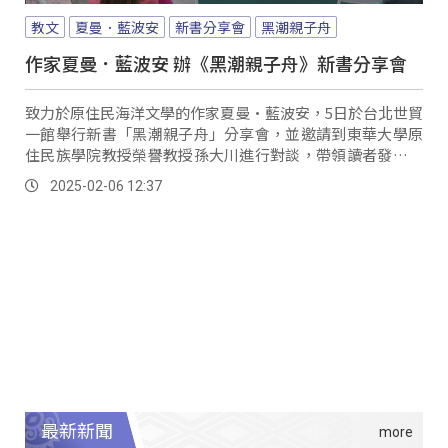
教文
夏曼．藍波安
新書分享會
黑潮親子舟
作家夏曼．藍波安 辦《黑潮親子舟》新書分享會
致力於原住民海洋文學的作家夏曼·藍波安，5日於台北世貿
一館舉行新書「黑潮親子舟」分享會，並邀請到東華大學原
住民族學院教授榮譽教授孫大川進行對談，帶領讀者發現山
與海的豐沛多元；而本書是由夏曼·藍波安與家人合力完成
2025-02-06 12:37
的結晶，藉由本書譜寫出傳統達悟族人的生活文化，並傳承
給下一代達悟族的海洋及文學信仰。
最新新聞