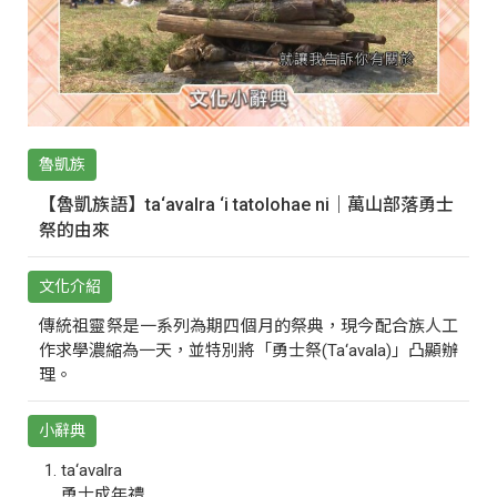
魯凱族
【魯凱族語】ta‘avalra ‘i tatolohae ni｜萬山部落勇士
祭的由來
文化介紹
傳統祖靈祭是一系列為期四個月的祭典，現今配合族人工
作求學濃縮為一天，並特別將「勇士祭(Ta‘avala)」凸顯辦
理。
小辭典
ta‘avalra
勇士成年禮