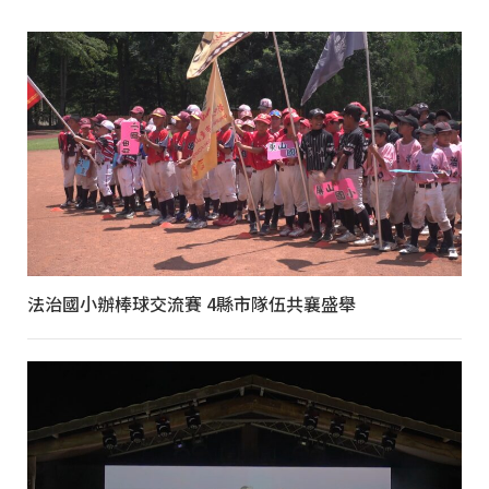
法治國小辦棒球交流賽 4縣市隊伍共襄盛舉