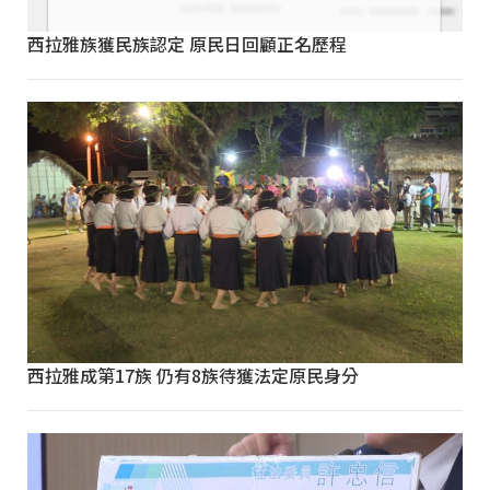
西拉雅族獲民族認定 原民日回顧正名歷程
西拉雅成第17族 仍有8族待獲法定原民身分