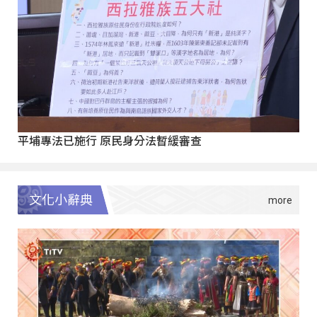
平埔專法已施行 原民身分法暫緩審查
文化小辭典