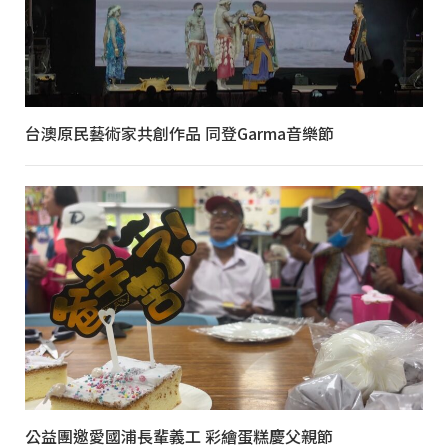
台澳原民藝術家共創作品 同登Garma音樂節
公益團邀愛國浦長輩義工 彩繪蛋糕慶父親節