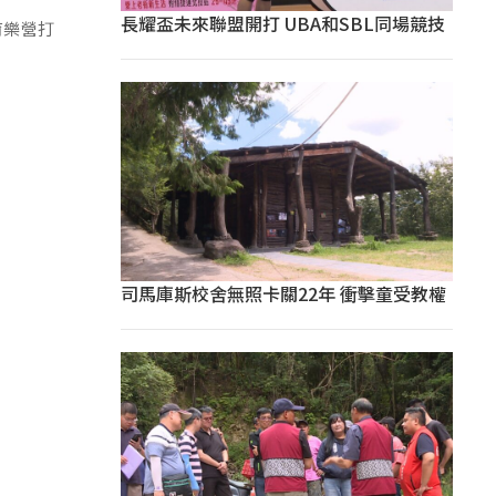
長耀盃未來聯盟開打 UBA和SBL同場競技
育樂營打
司馬庫斯校舍無照卡關22年 衝擊童受教權