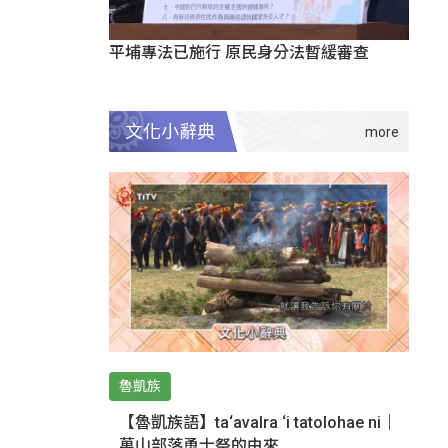
平埔專法已施行 原民身分法暫緩審查
文化小辭典
魯凱族
【魯凱族語】ta‘avalra ‘i tatolohae ni｜
萬山部落勇士祭的由來