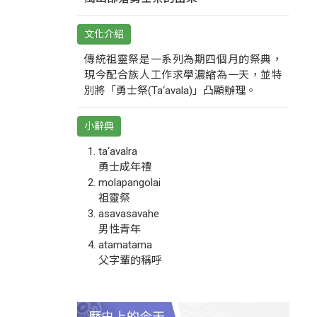
文化介紹
傳統祖靈祭是一系列為期四個月的祭典，
現今配合族人工作求學濃縮為一天，並特
別將「勇士祭(Ta‘avala)」凸顯辦理。
小辭典
ta‘avalra
勇士成年禮
molapangolai
祖靈祭
asavasavahe
男性青年
atamatama
父字輩的稱呼
歷史上的今天