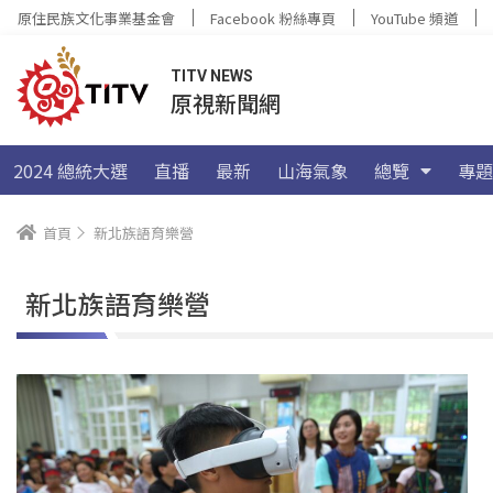
原住民族文化事業基金會
Facebook 粉絲專頁
YouTube 頻道
TITV NEWS
原視新聞網
2024 總統大選
直播
最新
山海氣象
總覽
專題
首頁
新北族語育樂營
新北族語育樂營