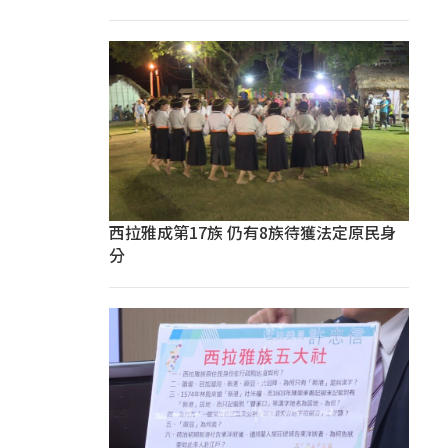
西拉雅成第17族 仍有8族待獲法定原民身
分