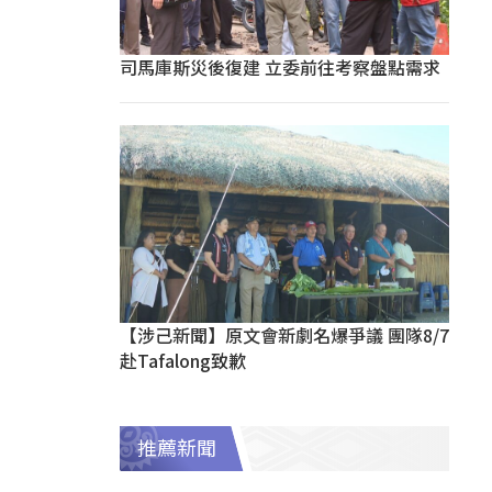
司馬庫斯災後復建 立委前往考察盤點需求
【涉己新聞】原文會新劇名爆爭議 團隊8/7
赴Tafalong致歉
推薦新聞