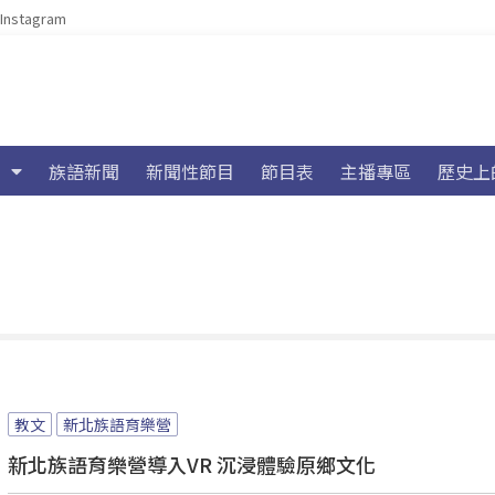
Instagram
族語新聞
新聞性節目
節目表
主播專區
歷史上
教文
新北族語育樂營
新北族語育樂營導入VR 沉浸體驗原鄉文化