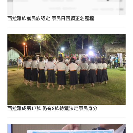
西拉雅族獲民族認定 原民日回顧正名歷程
西拉雅成第17族 仍有8族待獲法定原民身分