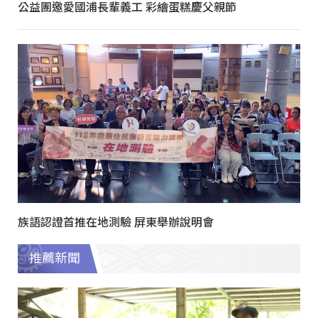
公益團邀愛國浦長輩義工 彩繪蛋糕慶父親節
族語認證首推在地測驗 屏東舉辦說明會
推薦新聞