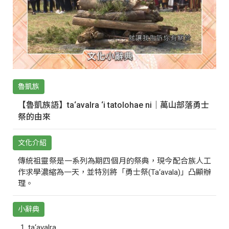
魯凱族
【魯凱族語】ta‘avalra ‘i tatolohae ni｜萬山部落勇士
祭的由來
文化介紹
傳統祖靈祭是一系列為期四個月的祭典，現今配合族人工
作求學濃縮為一天，並特別將「勇士祭(Ta‘avala)」凸顯辦
理。
小辭典
ta‘avalra