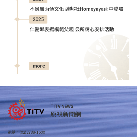
不畏風雨傳文化 達邦社Homeyaya雨中登場
2025
仁愛鄉表揚模範父親 公所精心安排活動
more
TITV NEWS
原視新聞網
電話：(02)2788-1600