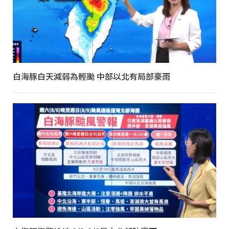
白海豚白天減弱為輕颱 中部以北有局部豪雨