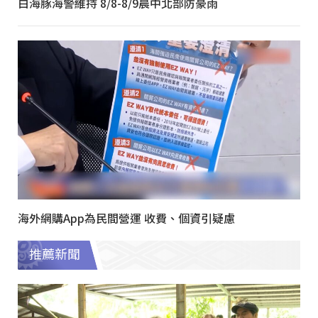
白海豚海警維持 8/8-8/9晨中北部防豪雨
海外網購App為民間營運 收費、個資引疑慮
推薦新聞