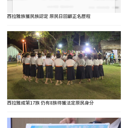
西拉雅族獲民族認定 原民日回顧正名歷程
西拉雅成第17族 仍有8族待獲法定原民身分