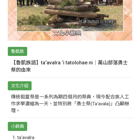
魯凱族
【魯凱族語】ta‘avalra ‘i tatolohae ni｜萬山部落勇士
祭的由來
文化介紹
傳統祖靈祭是一系列為期四個月的祭典，現今配合族人工
作求學濃縮為一天，並特別將「勇士祭(Ta‘avala)」凸顯辦
理。
小辭典
ta‘avalra