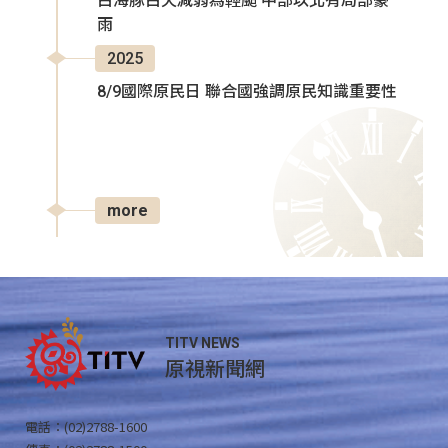
白海豚白天減弱為輕颱 中部以北有局部豪
雨
2025
8/9國際原民日 聯合國強調原民知識重要性
more
TITV NEWS
原視新聞網
電話：(02)2788-1600