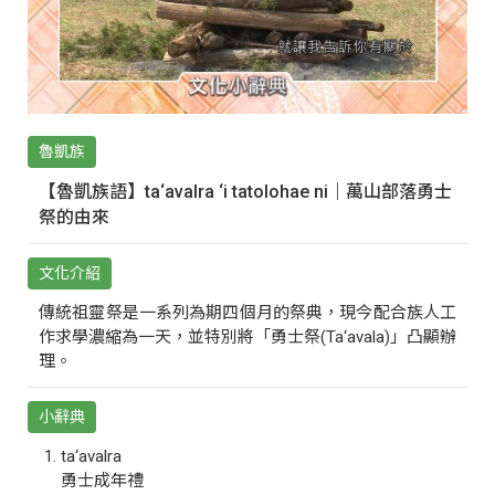
魯凱族
【魯凱族語】ta‘avalra ‘i tatolohae ni｜萬山部落勇士
祭的由來
文化介紹
傳統祖靈祭是一系列為期四個月的祭典，現今配合族人工
作求學濃縮為一天，並特別將「勇士祭(Ta‘avala)」凸顯辦
理。
小辭典
ta‘avalra
勇士成年禮