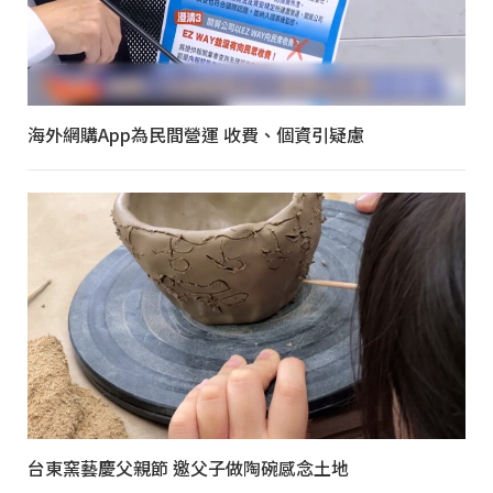
海外網購App為民間營運 收費、個資引疑慮
台東窯藝慶父親節 邀父子做陶碗感念土地