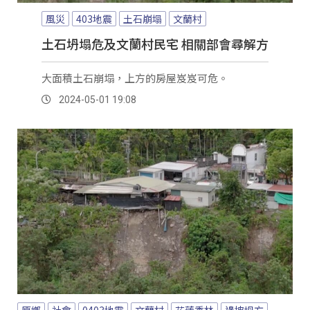
風災
403地震
土石崩塌
文蘭村
土石坍塌危及文蘭村民宅 相關部會尋解方
大面積土石崩塌，上方的房屋岌岌可危。
2024-05-01 19:08
原鄉
社會
0403地震
文蘭村
花蓮秀林
邊坡坍方