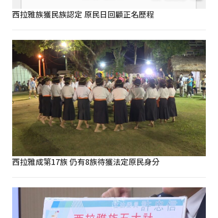
西拉雅族獲民族認定 原民日回顧正名歷程
西拉雅成第17族 仍有8族待獲法定原民身分