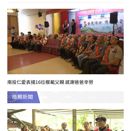
南投仁愛表揚16位模範父親 感謝爸爸辛勞
推薦新聞