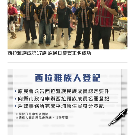
西拉雅族成第17族 原民日慶賀正名成功