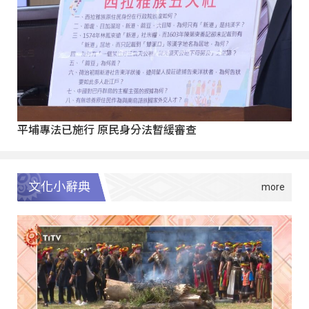
平埔專法已施行 原民身分法暫緩審查
文化小辭典