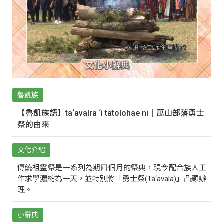
魯凱族
【魯凱族語】ta‘avalra ‘i tatolohae ni｜萬山部落勇士
祭的由來
文化介紹
傳統祖靈祭是一系列為期四個月的祭典，現今配合族人工
作求學濃縮為一天，並特別將「勇士祭(Ta‘avala)」凸顯辦
理。
小辭典