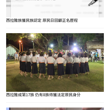
西拉雅族獲民族認定 原民日回顧正名歷程
西拉雅成第17族 仍有8族待獲法定原民身分