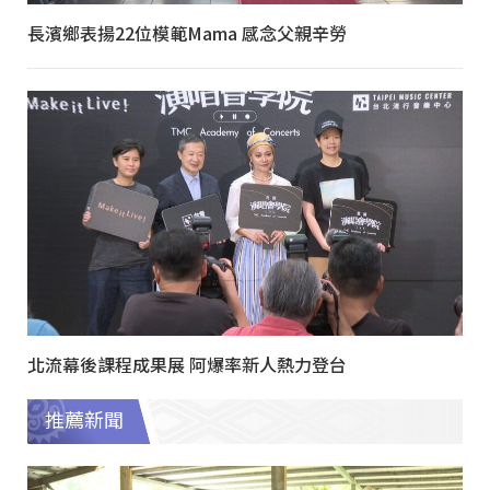
長濱鄉表揚22位模範Mama 感念父親辛勞
北流幕後課程成果展 阿爆率新人熱力登台
推薦新聞