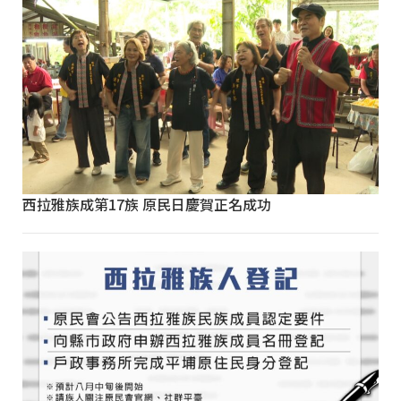
西拉雅族成第17族 原民日慶賀正名成功