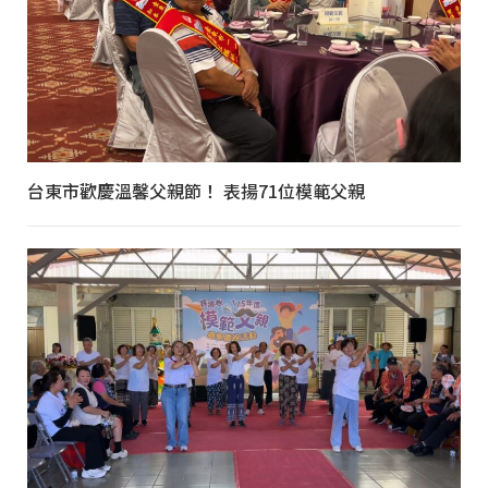
台東市歡慶溫馨父親節！ 表揚71位模範父親