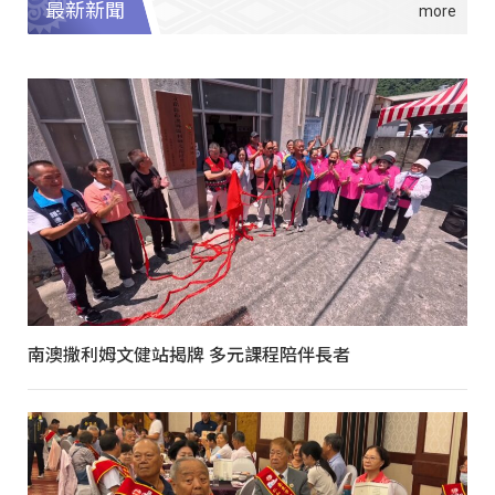
最新新聞
南澳撒利姆文健站揭牌 多元課程陪伴長者