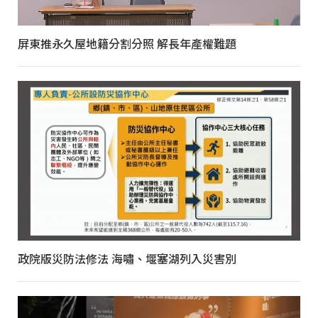
屏東推永久屋地籍分割分照 解長年產權難題
政院版災防法修法 海嘯、堰塞湖列入災害別