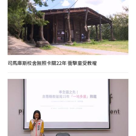
司馬庫斯校舍無照卡關22年 衝擊童受教權