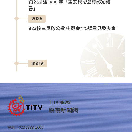
貓公部落Ilisin 頒「重要民俗登錄認定證
書」
2025
823核三重啟公投 中選會辦5場意見發表會
more
TITV NEWS
原視新聞網
電話：(02)2788-1600