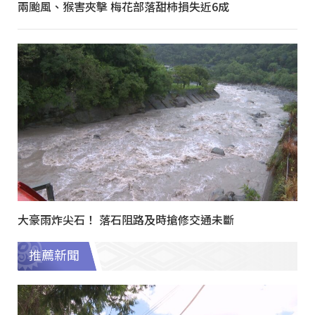
兩颱風、猴害夾擊 梅花部落甜柿損失近6成
大豪雨炸尖石！ 落石阻路及時搶修交通未斷
推薦新聞