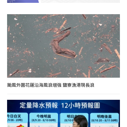
颱風外圍花蓮沿海風浪增強 鹽寮漁港現長浪