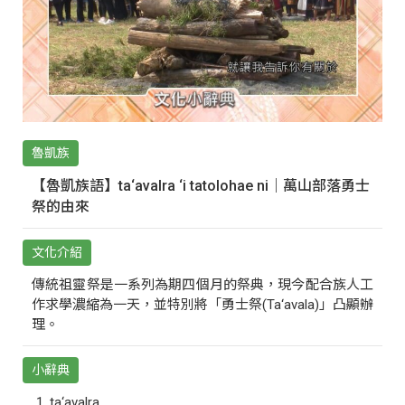
魯凱族
【魯凱族語】ta‘avalra ‘i tatolohae ni｜萬山部落勇士
祭的由來
文化介紹
傳統祖靈祭是一系列為期四個月的祭典，現今配合族人工
作求學濃縮為一天，並特別將「勇士祭(Ta‘avala)」凸顯辦
理。
小辭典
ta‘avalra