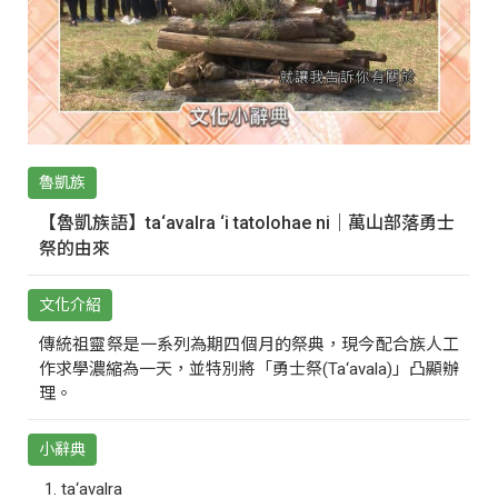
魯凱族
【魯凱族語】ta‘avalra ‘i tatolohae ni｜萬山部落勇士
祭的由來
文化介紹
傳統祖靈祭是一系列為期四個月的祭典，現今配合族人工
作求學濃縮為一天，並特別將「勇士祭(Ta‘avala)」凸顯辦
理。
小辭典
ta‘avalra