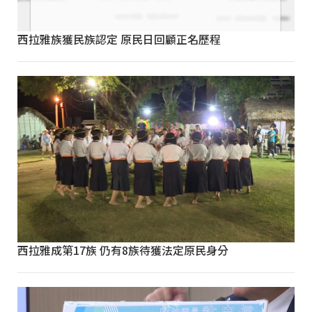
西拉雅族獲民族認定 原民日回顧正名歷程
西拉雅成第17族 仍有8族待獲法定原民身分