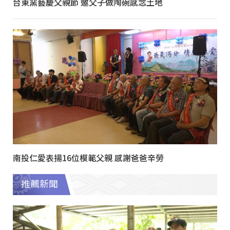
台東窯藝慶父親節 邀父子做陶碗感念土地
南投仁愛表揚16位模範父親 感謝爸爸辛勞
推薦新聞