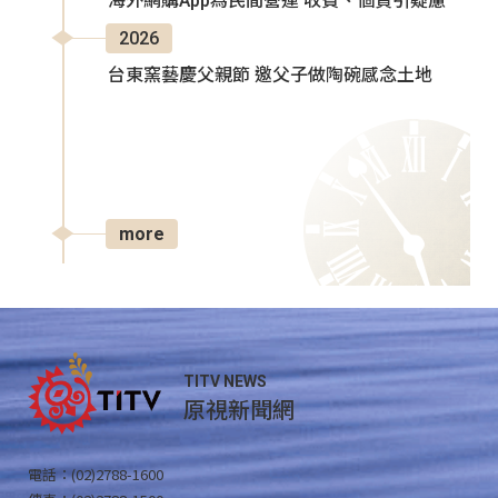
海外網購App為民間營運 收費、個資引疑慮
2026
台東窯藝慶父親節 邀父子做陶碗感念土地
more
TITV NEWS
原視新聞網
電話：(02)2788-1600