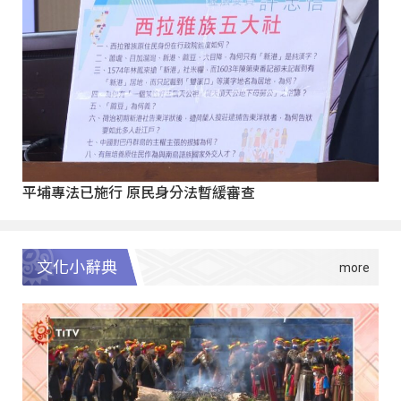
平埔專法已施行 原民身分法暫緩審查
文化小辭典