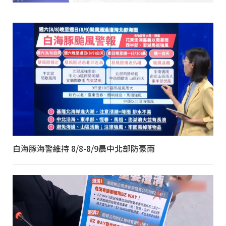
白海豚海警維持 8/8-8/9晨中北部防豪雨