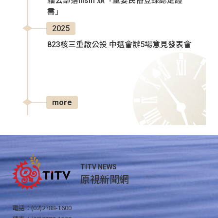
貓公部落Ilisin 頒「重要民俗登錄認定證
書」
2025
823核三重啟公投 中選會辦5場意見發表會
more
TITV NEWS
原視新聞網
電話：(02)2788-1600