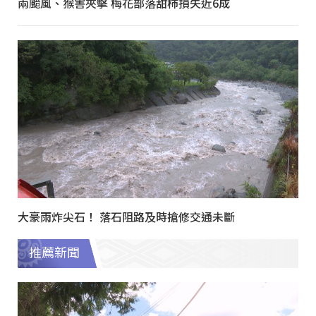
兩颱風、猴害夾擊 梅花部落甜柿損失近6成
大豪雨炸尖石！ 落石阻路及時搶修交通未斷
推薦新聞