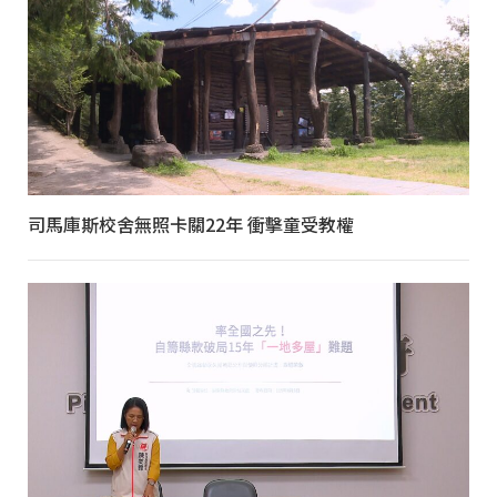
司馬庫斯校舍無照卡關22年 衝擊童受教權