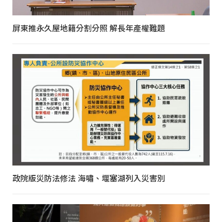
屏東推永久屋地籍分割分照 解長年產權難題
政院版災防法修法 海嘯、堰塞湖列入災害別