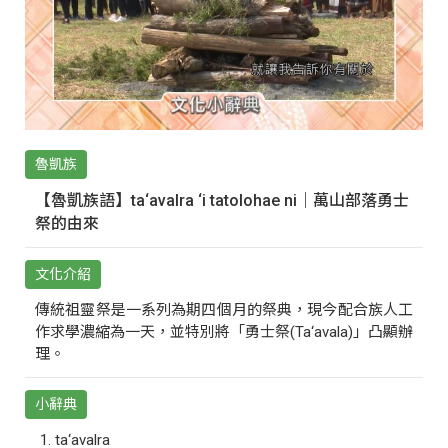
魯凱族
【魯凱族語】ta‘avalra ‘i tatolohae ni｜萬山部落勇士
祭的由來
文化介紹
傳統祖靈祭是一系列為期四個月的祭典，現今配合族人工
作求學濃縮為一天，並特別將「勇士祭(Ta‘avala)」凸顯辦
理。
小辭典
ta‘avalra