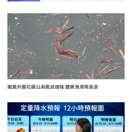
颱風外圍花蓮沿海風浪增強 鹽寮漁港現長浪