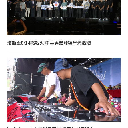
瓊斯盃8/14燃戰火 中華男籃陣容星光熠熠