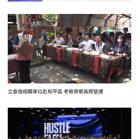
立委偕相關單位赴和平區 考察原鄉長照營運