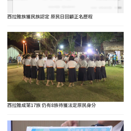
西拉雅族獲民族認定 原民日回顧正名歷程
西拉雅成第17族 仍有8族待獲法定原民身分