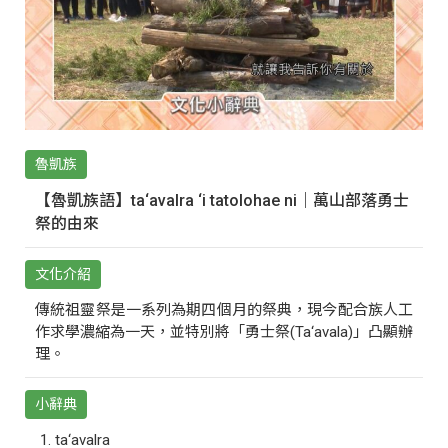
魯凱族
【魯凱族語】ta‘avalra ‘i tatolohae ni｜萬山部落勇士
祭的由來
文化介紹
傳統祖靈祭是一系列為期四個月的祭典，現今配合族人工
作求學濃縮為一天，並特別將「勇士祭(Ta‘avala)」凸顯辦
理。
小辭典
ta‘avalra