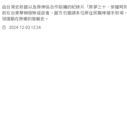
由台灣史前館以及原棒協合作拍攝的紀錄片「原夢三十．榮耀時
前在台東舉辦放映座談會，館方也邀請多位原住民職棒選手到場
球運動在原鄉的發展史。
2024-12-03 12:24