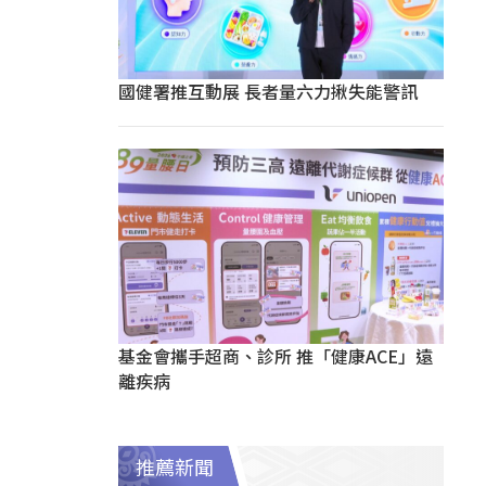
國健署推互動展 長者量六力揪失能警訊
基金會攜手超商、診所 推「健康ACE」遠
離疾病
推薦新聞