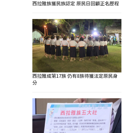
西拉雅族獲民族認定 原民日回顧正名歷程
西拉雅成第17族 仍有8族待獲法定原民身
分