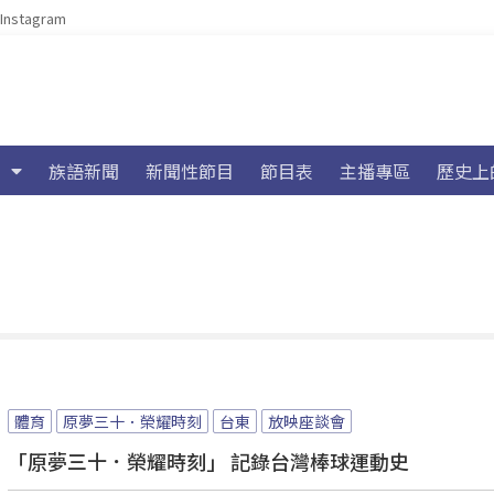
Instagram
族語新聞
新聞性節目
節目表
主播專區
歷史上
體育
原夢三十．榮耀時刻
台東
放映座談會
「原夢三十．榮耀時刻」 記錄台灣棒球運動史