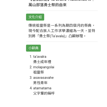
萬山部落勇士祭的由來
文化介紹
傳統祖靈祭是一系列為期四個月的祭典，
現今配合族人工作求學濃縮為一天，並特
別將「勇士祭(Ta‘avala)」凸顯辦理。
小辭典
ta‘avalra
勇士成年禮
molapangolai
祖靈祭
asavasavahe
男性青年
atamatama
父字輩的稱呼