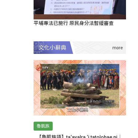
平埔專法已施行 原民身分法暫緩審查
文化小辭典
魯凱族
【魯凱族語】ta‘avalra ‘i tatolohae ni｜