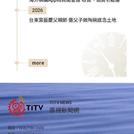
海外網購App為民間營運 收費、個資引疑慮
2026
台東窯藝慶父親節 邀父子做陶碗感念土地
more
TITV NEWS
原視新聞網
電話：(02)2788-1600