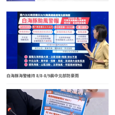
白海豚海警維持 8/8-8/9晨中北部防豪雨