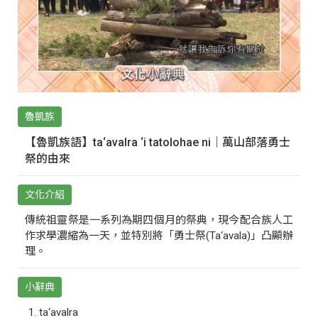
魯凱族
【魯凱族語】ta‘avalra ‘i tatolohae ni｜萬山部落勇士
祭的由來
文化介紹
傳統祖靈祭是一系列為期四個月的祭典，現今配合族人工
作求學濃縮為一天，並特別將「勇士祭(Ta‘avala)」凸顯辦
理。
小辭典
ta‘avalra