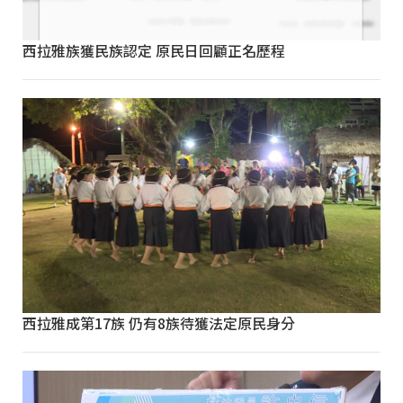
西拉雅族獲民族認定 原民日回顧正名歷程
西拉雅成第17族 仍有8族待獲法定原民身分