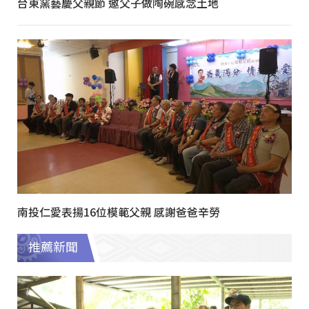
台東窯藝慶父親節 邀父子做陶碗感念土地
南投仁愛表揚16位模範父親 感謝爸爸辛勞
推薦新聞