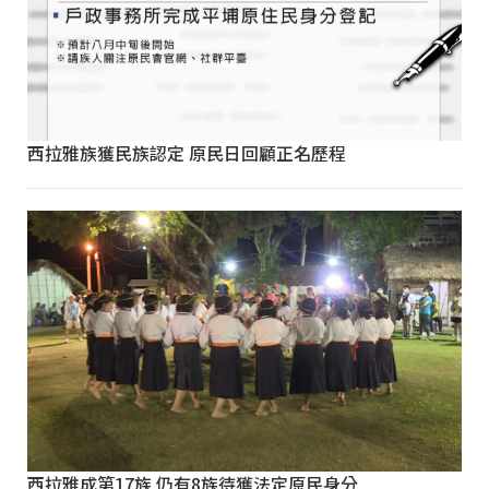
西拉雅族獲民族認定 原民日回顧正名歷程
西拉雅成第17族 仍有8族待獲法定原民身分