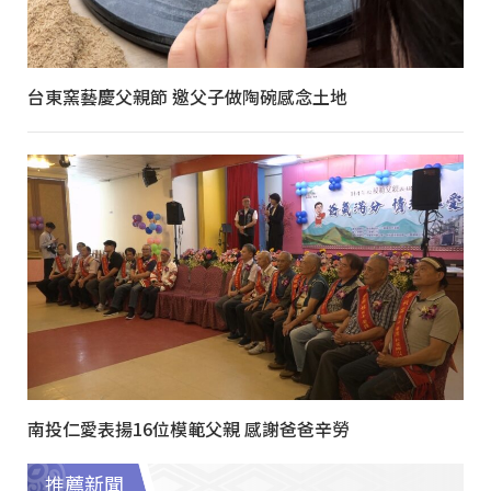
台東窯藝慶父親節 邀父子做陶碗感念土地
南投仁愛表揚16位模範父親 感謝爸爸辛勞
推薦新聞