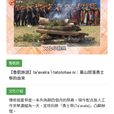
魯凱族
【魯凱族語】ta‘avalra ‘i tatolohae ni｜萬山部落勇士
祭的由來
文化介紹
傳統祖靈祭是一系列為期四個月的祭典，現今配合族人工
作求學濃縮為一天，並特別將「勇士祭(Ta‘avala)」凸顯辦
理。