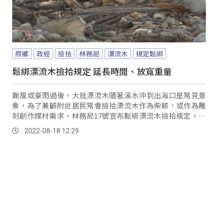
原鄉
政經
撿拾
林務局
漂流木
規定鬆綁
鬆綁漂流木撿拾規定 延長時間、放寬重量
颱風或豪雨過後，大批漂流木隨著溪水沖到出海口是常見景
象，為了兼顧附近居民常會撿拾漂流木作為柴薪，或作為雕
刻創作媒材需求，林務局17號宣布鬆綁漂流木撿拾規定，今
年5月修訂撿拾時間，從原本一個月，延長為從指定日到下次
2022-08-18 12:29
颱風警報或豪雨特報為止，而109年修訂規模不論是否為貴
重木，漂流木未經材切，末徑小於20公分且長度小於2公
尺，或重量小於50公斤，認定不具標售價值，則開放民眾自
由撿拾。