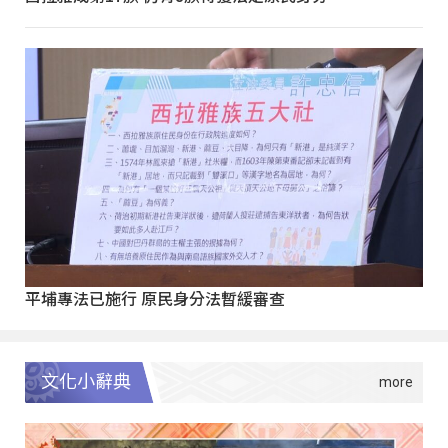
平埔專法已施行 原民身分法暫緩審查
文化小辭典