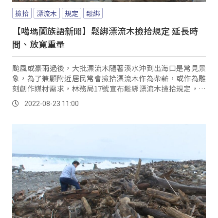
撿拾
漂流木
規定
鬆綁
【噶瑪蘭族語新聞】鬆綁漂流木撿拾規定 延長時
間、放寬重量
颱風或豪雨過後，大批漂流木隨著溪水沖到出海口是常見景
象，為了兼顧附近居民常會撿拾漂流木作為柴薪，或作為雕
刻創作媒材需求，林務局17號宣布鬆綁漂流木撿拾規定，今
年5月修訂撿拾時間，從原本一個月，延長為從指定日到下次
2022-08-23 11:00
颱風警報或豪雨特報為止，而109年修訂規模不論是否為貴
重木，漂流木未經材切，末徑小於20公分且長度小於2公
尺，或重量小於50公斤，認定不具標售價值，則開放民眾自
由撿拾。