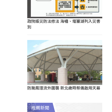
政院版災防法修法 海嘯、堰塞湖列入災害
別
防颱風環流外圍襲 新北歲時祭儀啟用天幕
推薦新聞