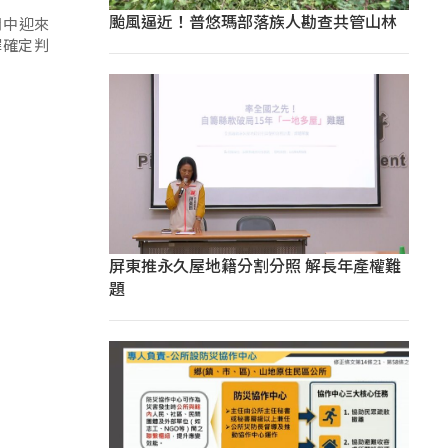
颱風逼近！普悠瑪部落族人勘查共管山林
月中迎來
罪確定判
屏東推永久屋地籍分割分照 解長年產權難
題