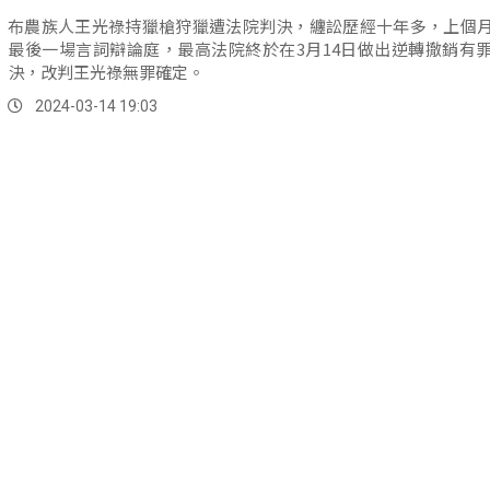
布農族人王光祿持獵槍狩獵遭法院判決，纏訟歷經十年多，上個
最後一場言詞辯論庭，最高法院終於在3月14日做出逆轉撤銷有
決，改判王光祿無罪確定。
2024-03-14 19:03