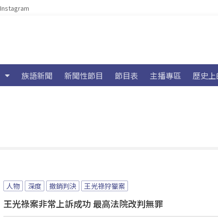
Instagram
族語新聞
新聞性節目
節目表
主播專區
歷史上
人物
深度
撤銷判決
王光祿狩獵案
王光祿案非常上訴成功 最高法院改判無罪