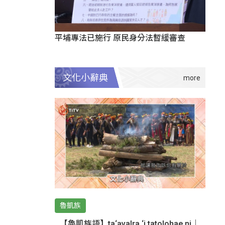
平埔專法已施行 原民身分法暫緩審查
文化小辭典
魯凱族
【魯凱族語】ta‘avalra ‘i tatolohae ni｜