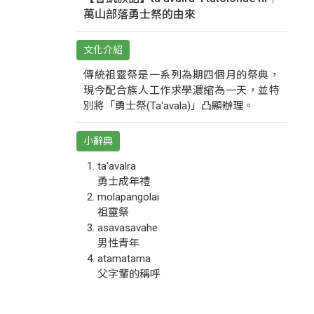
萬山部落勇士祭的由來
文化介紹
傳統祖靈祭是一系列為期四個月的祭典，
現今配合族人工作求學濃縮為一天，並特
別將「勇士祭(Ta‘avala)」凸顯辦理。
小辭典
ta‘avalra
勇士成年禮
molapangolai
祖靈祭
asavasavahe
男性青年
atamatama
父字輩的稱呼