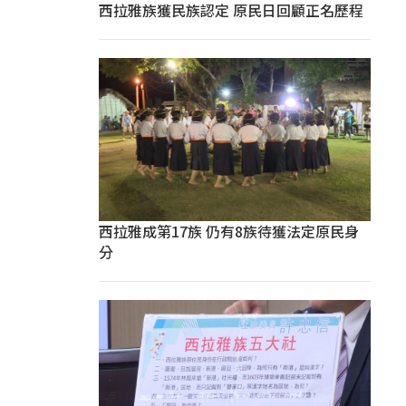
西拉雅族獲民族認定 原民日回顧正名歷程
西拉雅成第17族 仍有8族待獲法定原民身
分