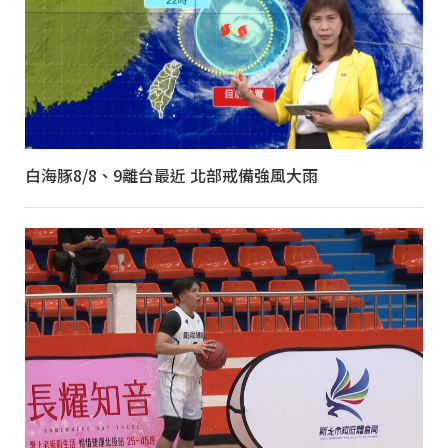
白海豚8/8、9離台最近 北部戒備強風大雨