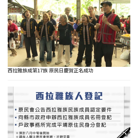
西拉雅族成第17族 原民日慶賀正名成功