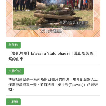
魯凱族
【魯凱族語】ta‘avalra ‘i tatolohae ni｜萬山部落勇士
祭的由來
文化介紹
傳統祖靈祭是一系列為期四個月的祭典，現今配合族人工
作求學濃縮為一天，並特別將「勇士祭(Ta‘avala)」凸顯辦
理。
小辭典