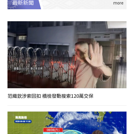
最新新聞
范織欽涉索回扣 橋檢發動搜索120萬交保