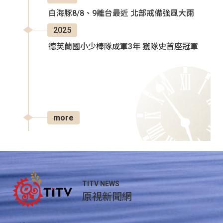
白海豚8/8、9離台最近 北部戒備強風大雨
2025
德芙蘭國小少棒隊成軍3年 獲隊史首座冠軍
more
TITV NEWS
原視新聞網