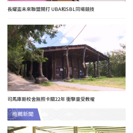
長耀盃未來聯盟開打 UBA和SBL同場競技
司馬庫斯校舍無照卡關22年 衝擊童受教權
推薦新聞