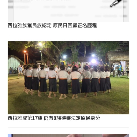
西拉雅族獲民族認定 原民日回顧正名歷程
西拉雅成第17族 仍有8族待獲法定原民身分