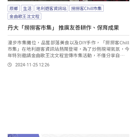
原鄉
生活
地利遊客資訊站
撈撈客Chill市集
金曲歌王沈文程
丹大「撈撈客市集」 推廣友善耕作、保育成果
漫步市集攤位，品嘗部落美食以及DIY手作，「撈撈客Chill
市集」在地利遊客資訊站熱鬧登場，為了炒熱現場氣氛，今
年特別邀請金曲歌王沈文程宣傳市集活動，不僅分享自己過
去在丹大部落的美好回憶，也現場帶來許多經典歌曲。
2024-11-25 12:26