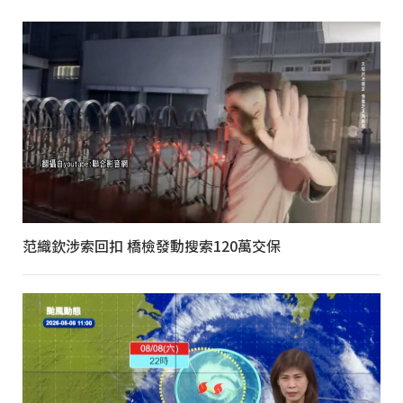
范織欽涉索回扣 橋檢發動搜索120萬交保