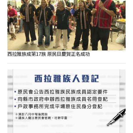
西拉雅族成第17族 原民日慶賀正名成功