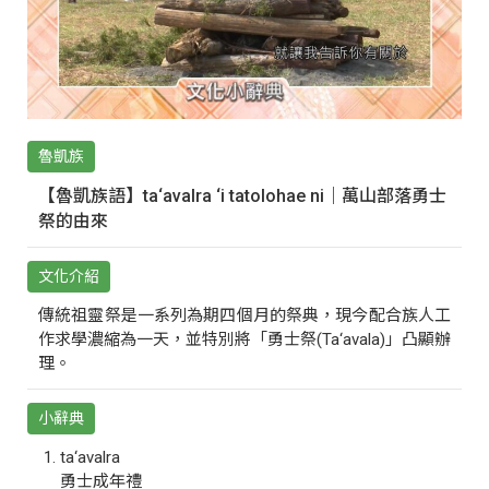
魯凱族
【魯凱族語】ta‘avalra ‘i tatolohae ni｜萬山部落勇士
祭的由來
文化介紹
傳統祖靈祭是一系列為期四個月的祭典，現今配合族人工
作求學濃縮為一天，並特別將「勇士祭(Ta‘avala)」凸顯辦
理。
小辭典
ta‘avalra
勇士成年禮