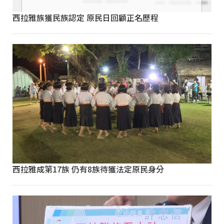
西拉雅族獲民族認定 原民日回顧正名歷程
西拉雅成第17族 仍有8族待獲法定原民身分