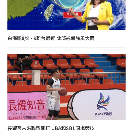
白海豚8/8、9離台最近 北部戒備強風大雨
長耀盃未來聯盟開打 UBA和SBL同場競技