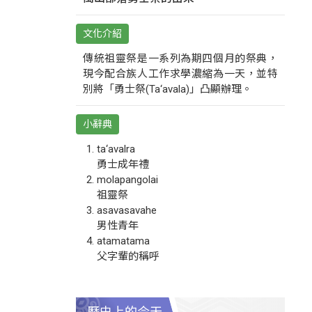
文化介紹
傳統祖靈祭是一系列為期四個月的祭典，
現今配合族人工作求學濃縮為一天，並特
別將「勇士祭(Ta‘avala)」凸顯辦理。
小辭典
ta‘avalra
勇士成年禮
molapangolai
祖靈祭
asavasavahe
男性青年
atamatama
父字輩的稱呼
歷史上的今天