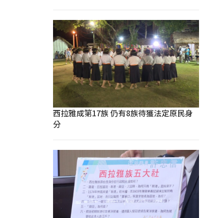
西拉雅成第17族 仍有8族待獲法定原民身
分