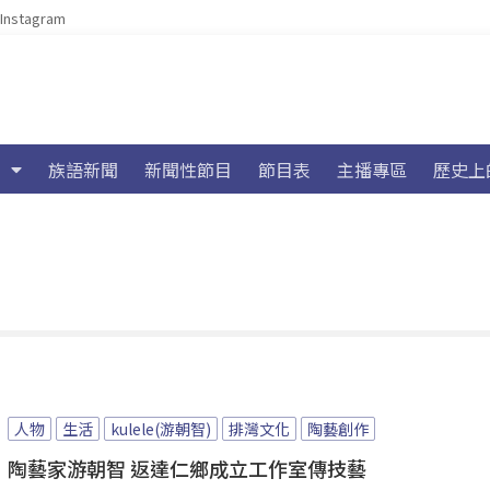
Instagram
族語新聞
新聞性節目
節目表
主播專區
歷史上
人物
生活
kulele(游朝智)
排灣文化
陶藝創作
陶藝家游朝智 返達仁鄉成立工作室傳技藝