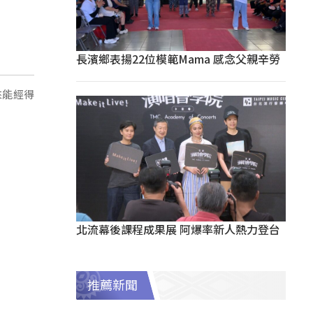
長濱鄉表揚22位模範Mama 感念父親辛勞
來能經得
北流幕後課程成果展 阿爆率新人熱力登台
推薦新聞