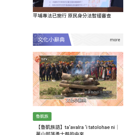
平埔專法已施行 原民身分法暫緩審查
文化小辭典
魯凱族
【魯凱族語】ta‘avalra ‘i tatolohae ni｜
萬山部落勇士祭的由來