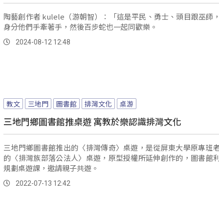
陶藝創作者 kulele（游朝智）：「這是平民、勇士、頭目跟巫師
身分他們手牽著手，然後百步蛇也一起同歡樂。
2024-08-12 12:48
教文
三地門
圖書館
排灣文化
桌游
三地門鄉圖書館推桌遊 寓教於樂認識排灣文化
三地門鄉圖書館推出的〈排灣傳奇〉桌遊，是從屏東大學原專班
的〈排灣族部落公法人〉桌遊，原型授權所延伸創作的，圖書館
規劃桌遊課，邀請親子共遊。
2022-07-13 12:42