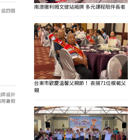
南澳撒利姆文健站揭牌 多元課程陪伴長者
，這四個
台東市歡慶溫馨父親節！ 表揚71位模範父
親
老師設計
利用暑假