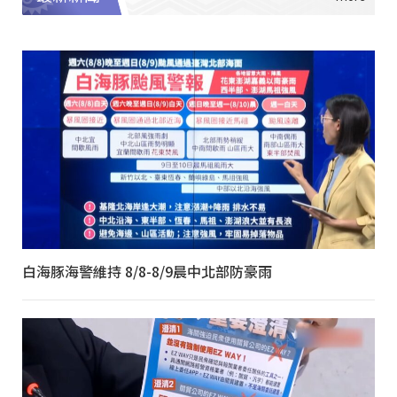
白海豚海警維持 8/8-8/9晨中北部防豪雨