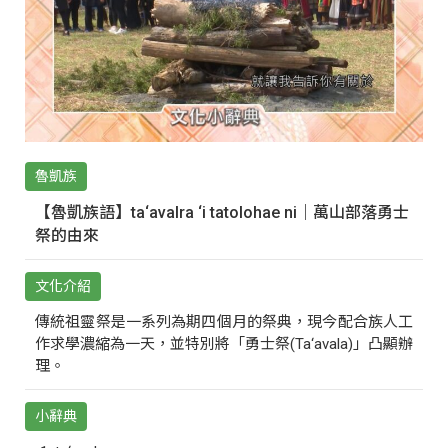
魯凱族
【魯凱族語】ta‘avalra ‘i tatolohae ni｜萬山部落勇士
祭的由來
文化介紹
傳統祖靈祭是一系列為期四個月的祭典，現今配合族人工
作求學濃縮為一天，並特別將「勇士祭(Ta‘avala)」凸顯辦
理。
小辭典