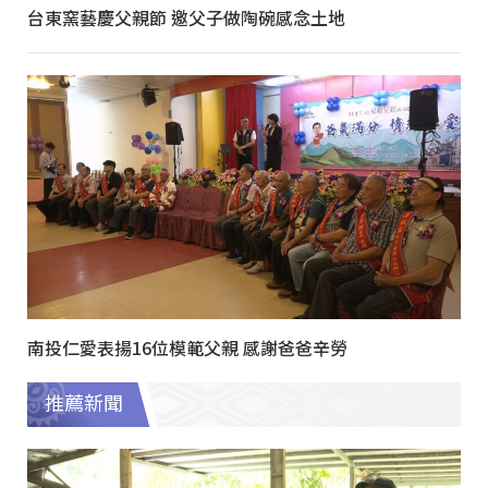
台東窯藝慶父親節 邀父子做陶碗感念土地
南投仁愛表揚16位模範父親 感謝爸爸辛勞
推薦新聞