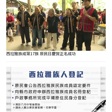
西拉雅族成第17族 原民日慶賀正名成功