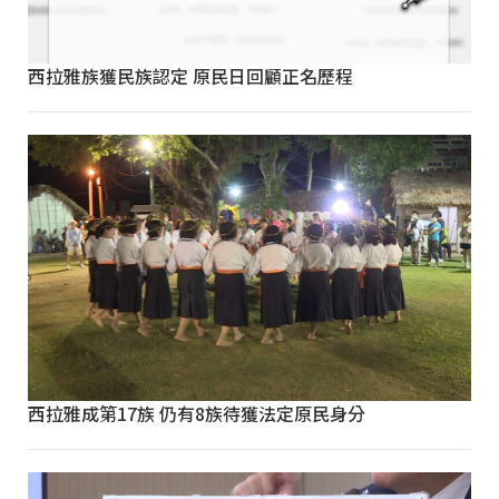
西拉雅族獲民族認定 原民日回顧正名歷程
西拉雅成第17族 仍有8族待獲法定原民身分