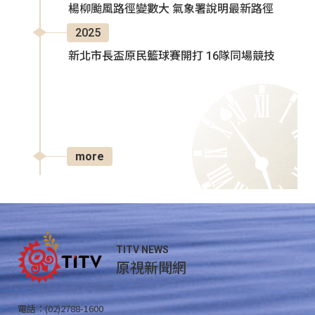
楊柳颱風路徑變數大 氣象署說明最新路徑
2025
新北市長盃原民籃球賽開打 16隊同場競技
more
TITV NEWS
原視新聞網
電話：(02)2788-1600