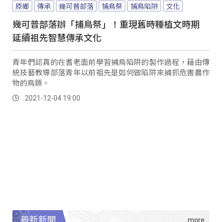
原鄉
傳承
幾可普部落
捕鳥祭
捕鳥陷阱
文化
幾可普部落辦「捕鳥祭」！重現舊時種植文時期
延續祖先智慧傳承文化
青年們認真的在耆老面前學習捕鳥陷阱的製作過程，藉由傳
統技藝教導部落青年以前祖先是如何做陷阱來捕抓危害農作
物的鳥類。
2021-12-04 19:00
最新新聞