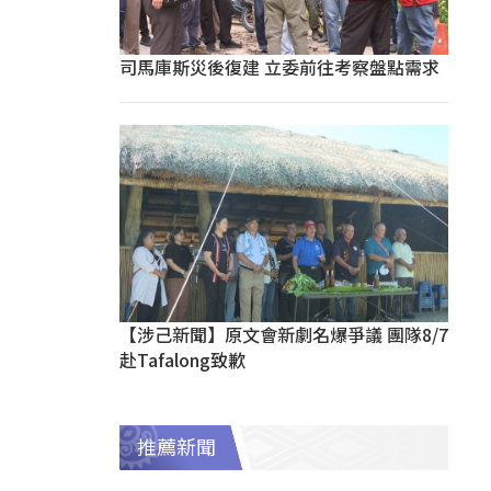
司馬庫斯災後復建 立委前往考察盤點需求
【涉己新聞】原文會新劇名爆爭議 團隊8/7
赴Tafalong致歉
推薦新聞