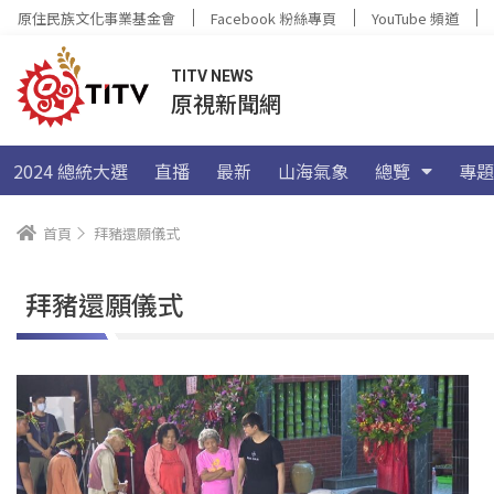
原住民族文化事業基金會
Facebook 粉絲專頁
YouTube 頻道
TITV NEWS
原視新聞網
2024 總統大選
直播
最新
山海氣象
總覽
專題
首頁
拜豬還願儀式
拜豬還願儀式