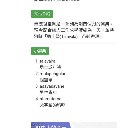
文化介紹
傳統祖靈祭是一系列為期四個月的祭典，
現今配合族人工作求學濃縮為一天，並特
別將「勇士祭(Ta‘avala)」凸顯辦理。
小辭典
ta‘avalra
勇士成年禮
molapangolai
祖靈祭
asavasavahe
男性青年
atamatama
父字輩的稱呼
歷史上的今天