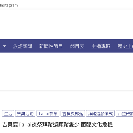
Instagram
族語新聞
新聞性節目
節目表
主播專區
歷史上
生活
祭典活動
Ta–ai夜祭
吉貝耍部落
拜豬還願儀式
西拉雅
吉貝耍Ta–ai夜祭拜豬還願豬隻少 面臨文化危機