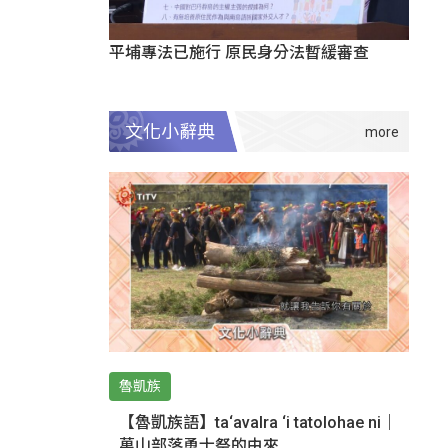
平埔專法已施行 原民身分法暫緩審查
文化小辭典
魯凱族
【魯凱族語】ta‘avalra ‘i tatolohae ni｜
萬山部落勇士祭的由來