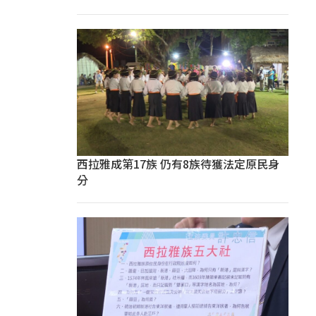
西拉雅成第17族 仍有8族待獲法定原民身
分