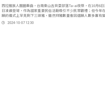
西拉雅族人圍圈牽曲，台南東山吉貝耍部落Ta–ai夜祭，在10月6日
日凌晨登場，作為國家重要民俗活動吸引不少民眾觀禮；但今年
願的儀式上罕見剩下三頭豬，雖然拜豬數量會因還願人數多寡有
據族人表示平均都有10頭左右，今年恐怕是最少的一次。
2024-10-07 12:30