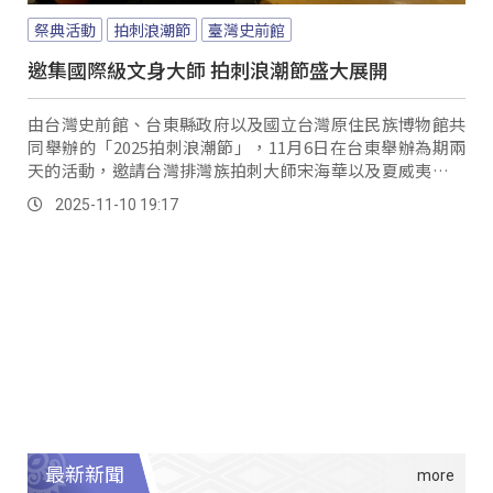
祭典活動
拍刺浪潮節
臺灣史前館
邀集國際級文身大師 拍刺浪潮節盛大展開
由台灣史前館、台東縣政府以及國立台灣原住民族博物館共
同舉辦的「2025拍刺浪潮節」，11月6日在台東舉辦為期兩
天的活動，邀請台灣排灣族拍刺大師宋海華以及夏威夷、紐
西蘭、巴布亞紐幾內亞、砂拉越、菲律賓等國際文身大師共
2025-11-10 19:17
聚一堂，藉由民眾報名參與拍刺體驗工作坊的交流，展現傳
統與當代拍刺文化的實踐與再生。
最新新聞