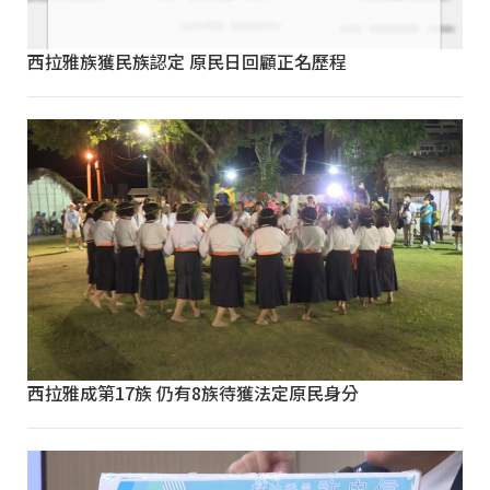
西拉雅族獲民族認定 原民日回顧正名歷程
西拉雅成第17族 仍有8族待獲法定原民身分