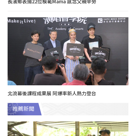
長濱鄉表揚22位模範Mama 感念父親辛勞
北流幕後課程成果展 阿爆率新人熱力登台
推薦新聞