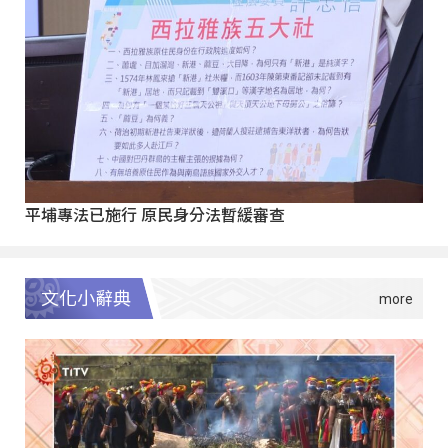
平埔專法已施行 原民身分法暫緩審查
文化小辭典