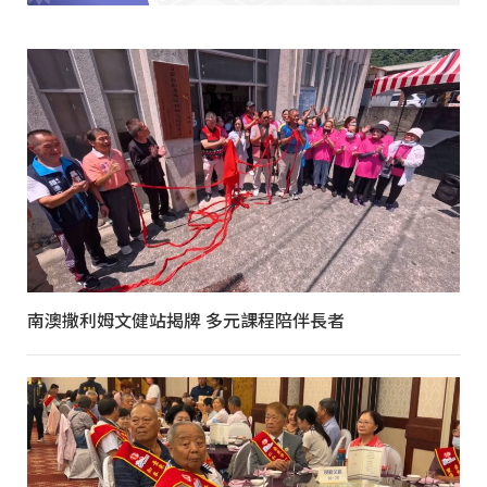
南澳撒利姆文健站揭牌 多元課程陪伴長者