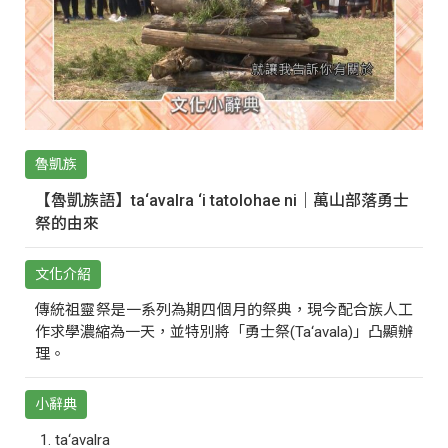
魯凱族
【魯凱族語】ta‘avalra ‘i tatolohae ni｜萬山部落勇士
祭的由來
文化介紹
傳統祖靈祭是一系列為期四個月的祭典，現今配合族人工
作求學濃縮為一天，並特別將「勇士祭(Ta‘avala)」凸顯辦
理。
小辭典
ta‘avalra