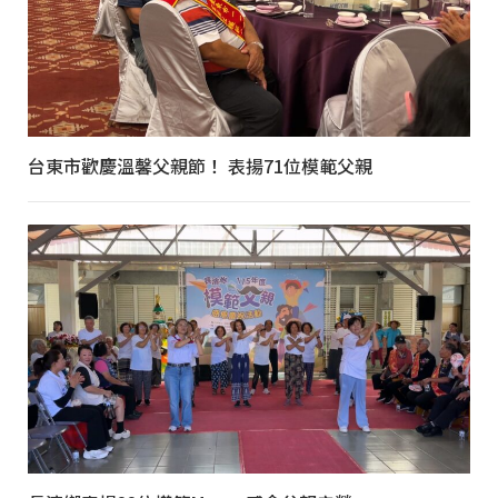
台東市歡慶溫馨父親節！ 表揚71位模範父親