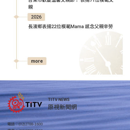
台東市歡慶溫馨父親節！ 表揚71位模範父
親
2026
長濱鄉表揚22位模範Mama 感念父親辛勞
more
TITV NEWS
原視新聞網
電話：(02)2788-1600