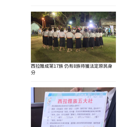
西拉雅成第17族 仍有8族待獲法定原民身
分