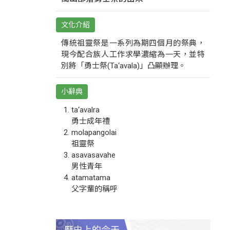
文化介紹
傳統祖靈祭是一系列為期四個月的祭典，
現今配合族人工作求學濃縮為一天，並特
別將「勇士祭(Ta‘avala)」凸顯辦理。
小辭典
ta‘avalra
勇士成年禮
molapangolai
祖靈祭
asavasavahe
男性青年
atamatama
父字輩的稱呼
歷史上的今天