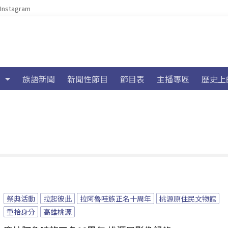
Instagram
族語新聞
新聞性節目
節目表
主播專區
歷史上
祭典活動
拉起彼此
拉阿魯哇族正名十周年
桃源原住民文物館
重拾身分
高雄桃源