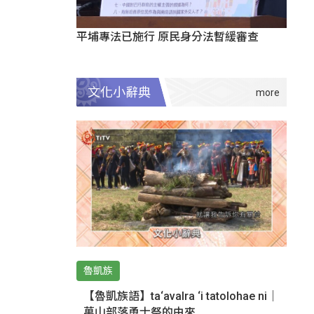
平埔專法已施行 原民身分法暫緩審查
文化小辭典
魯凱族
【魯凱族語】ta‘avalra ‘i tatolohae ni｜
萬山部落勇士祭的由來